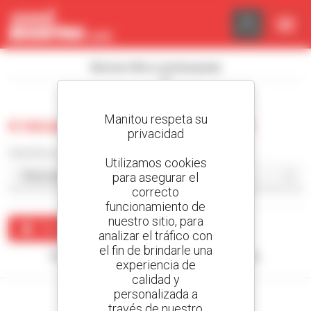
Panel de gestión de cookies
Mostrar filtros de búsqueda
Manitou respeta su
0 recuento carretilla de mástil
privacidad
Classificar por
Utilizamos cookies
para asegurar el
correcto
funcionamiento de
nuestro sitio, para
Crear una alerta
analizar el tráfico con
el fin de brindarle una
Ningún resultado corresponde con su búsqueda.
experiencia de
calidad y
personalizada a
través de nuestro