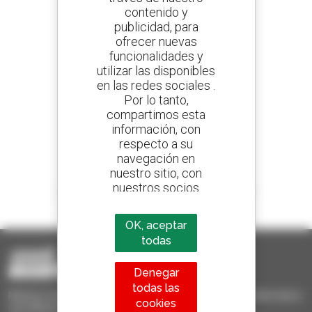
contenido y
publicidad, para
Cree sus alertas
ofrecer nuevas
y reciba anuncios de equipos de ocasión
funcionalidades y
utilizar las disponibles
en las redes sociales .
Por lo tanto,
800 concesionarios
compartimos esta
Manitou por todo el mundo
información, con
respecto a su
navegación en
nuestro sitio, con
nuestros socios
1 de cada 4 manipuladores telescópicos
analíticos,
vendido en el mundo es Manitou
publicitarios y de
OK, aceptar
redes sociales
todas
Denegar
todas las
Manitou Ocasión - Equipo de manutención de ocasión: telescópico,
cookies
carretilla de mástil, plataforma elevadora