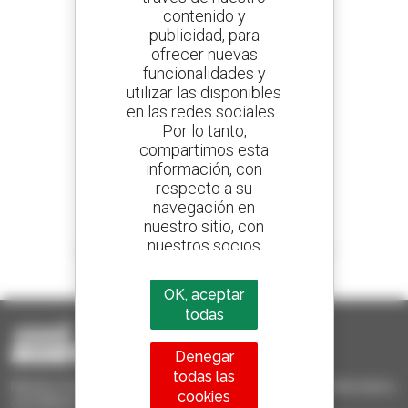
contenido y
publicidad, para
Cree sus alertas
ofrecer nuevas
y reciba anuncios de equipos de ocasión
funcionalidades y
utilizar las disponibles
en las redes sociales .
Por lo tanto,
800 concesionarios
compartimos esta
Manitou por todo el mundo
información, con
respecto a su
navegación en
nuestro sitio, con
nuestros socios
1 de cada 4 manipuladores telescópicos
analíticos,
vendido en el mundo es Manitou
publicitarios y de
OK, aceptar
redes sociales
todas
Denegar
todas las
Manitou Ocasión - Equipo de manutención de ocasión: telescópico,
cookies
carretilla de mástil, plataforma elevadora