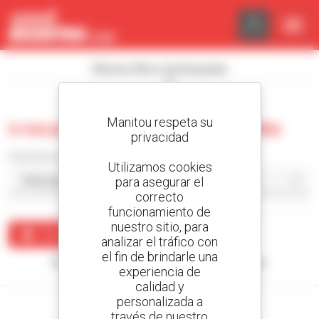
Panel de gestión de cookies
Mostrar filtros de búsqueda
Manitou respeta su
0 recuento carretilla embarcable
privacidad
Classificar por
Utilizamos cookies
para asegurar el
correcto
funcionamiento de
nuestro sitio, para
Crear una alerta
analizar el tráfico con
el fin de brindarle una
Ningún resultado corresponde con su búsqueda.
experiencia de
calidad y
personalizada a
través de nuestro