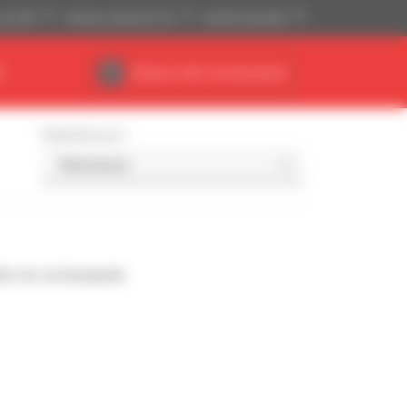
se (US$)
Sistema imperial (ft, lb)
Español (España)
R
Espacio del concesionario
Classificar por
de con su búsqueda.