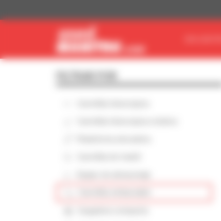
Panel de gestión de cookies
ENCUENTR
FILTRAR POR
Carretilla telescópica
Carretilla telescópica rotativa
Plataforma elevadora
Carretilla de mástil
Equipo de almacenaje
Carretilla embarcable
Cargadora compacta