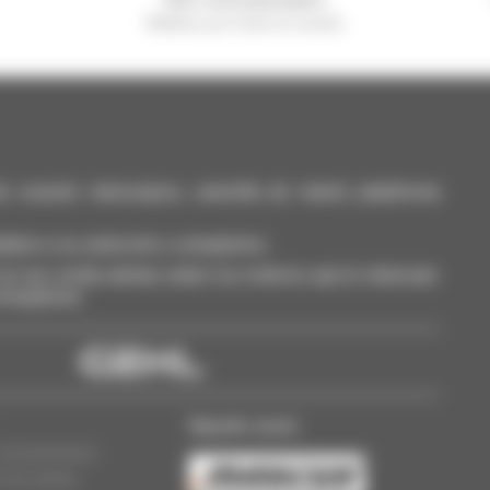
Manitou por todo el mundo
casión: telescópico, carretilla de mástil, plataforma
dalos a su selección y compárelos.
a vez, reciba alertas sobre los criterios que le interesan.
 Smarphone.
Nuestro socio
concesionarios
n de cookies