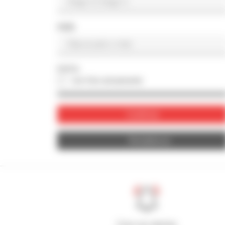
PAÍS
FOTO
con foto únicamente
Confirmar
Restablecer
Cree sus alertas