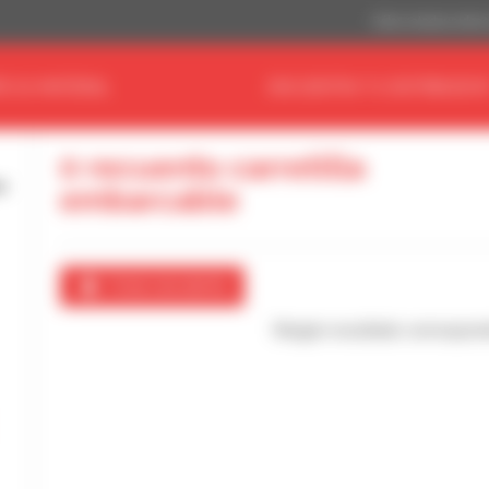
Dólar estadouniden
E SU MATERIAL
ENCUENTRA TU DISTRIBUIDO
0 recuento carretilla
embarcable
Crear una alerta
Ningún resultado correspon