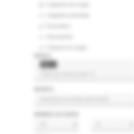
Cargadora de orugas
Cargadora articulada
Excavadora
Extendedora
Volquete de orugas
MARCA
Sisu
×
MODELO
NÚMERO DE HORAS
h
h