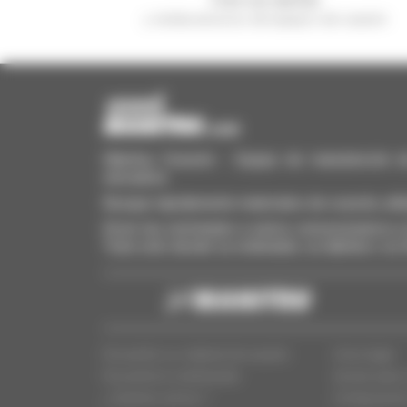
y reciba anuncios de equipos de ocasión
Manitou Ocasión - Equipo de manutención de o
elevadora
Busque rápidamente materiales de ocasión, añá
Envíe las solicitudes a varios concesionarios a l
Todo esto desde su ordenador, su tableta o su
Encuentre su material de ocasión
Aviso legal
Encuentra tu distribuidor
Acceso para 
¿ Quienes somos ?
Configuració