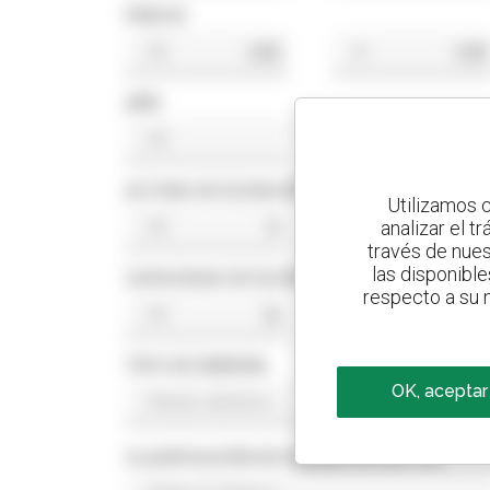
PRECIO
US$
US$
AÑO
ALTURA DE ELEVACIÓN
Utilizamos c
analizar el t
ft
ft
través de nues
las disponible
CAPACIDAD DE ELEVACIÓN
respecto a su n
lb
lb
TIPO DE ENERGÍA
OK, aceptar
CLASIFICACIÓN DE NORMA DE MOTOR