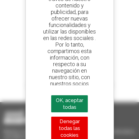
contenido y
publicidad, para
Cree sus alertas
ofrecer nuevas
y reciba anuncios de equipos de ocasión
funcionalidades y
utilizar las disponibles
en las redes sociales .
Por lo tanto,
800 concesionarios
compartimos esta
Manitou por todo el mundo
información, con
respecto a su
navegación en
nuestro sitio, con
nuestros socios
1 de cada 4 manipuladores telescópicos
analíticos,
vendido en el mundo es Manitou
publicitarios y de
OK, aceptar
redes sociales
todas
Denegar
todas las
Manitou Ocasión - Equipo de manutención de ocasión: telescópico,
cookies
carretilla de mástil, plataforma elevadora