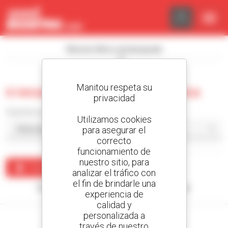
Panel de gestión de cookies
Mostrar filtros de búsqueda
Manitou respeta su
0 recuento carretilla telescópica
privacidad
Classificar por
Utilizamos cookies
para asegurar el
correcto
funcionamiento de
nuestro sitio, para
Crear una alerta
analizar el tráfico con
el fin de brindarle una
Ningún resultado corresponde con su búsqueda.
experiencia de
calidad y
personalizada a
través de nuestro