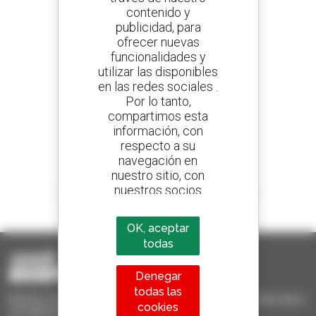
contenido y
publicidad, para
Cree sus alertas
ofrecer nuevas
y reciba anuncios de equipos de ocasión
funcionalidades y
utilizar las disponibles
en las redes sociales .
Por lo tanto,
800 concesionarios
compartimos esta
Manitou por todo el mundo
información, con
respecto a su
navegación en
nuestro sitio, con
nuestros socios
1 de cada 4 manipuladores telescópicos
analíticos,
vendido en el mundo es Manitou
publicitarios y de
OK, aceptar
redes sociales
todas
Denegar
todas las
Manitou Ocasión - Equipo de manutención de ocasión: telescópico,
cookies
carretilla de mástil, plataforma elevadora