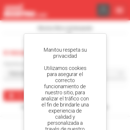
Panel de gestión de cookies
Mostrar filtros de búsqueda
Manitou respeta su
0 recuento excavadora
privacidad
Classificar por
Utilizamos cookies
para asegurar el
correcto
funcionamiento de
nuestro sitio, para
Crear una alerta
analizar el tráfico con
el fin de brindarle una
Ningún resultado corresponde con su búsqueda.
experiencia de
calidad y
personalizada a
través de nuestro