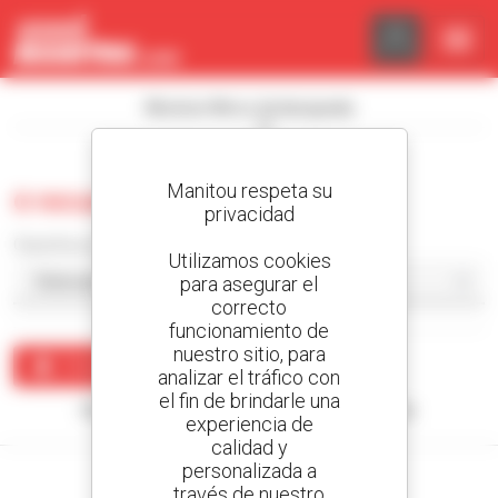
Panel de gestión de cookies
Mostrar filtros de búsqueda
Manitou respeta su
0 recuento excavadora
privacidad
Classificar por
Utilizamos cookies
para asegurar el
correcto
funcionamiento de
nuestro sitio, para
Crear una alerta
analizar el tráfico con
el fin de brindarle una
Ningún resultado corresponde con su búsqueda.
experiencia de
calidad y
personalizada a
través de nuestro