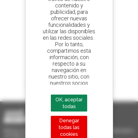
contenido y
publicidad, para
Cree sus alertas
ofrecer nuevas
y reciba anuncios de equipos de ocasión
funcionalidades y
utilizar las disponibles
en las redes sociales .
Por lo tanto,
800 concesionarios
compartimos esta
Manitou por todo el mundo
información, con
respecto a su
navegación en
nuestro sitio, con
nuestros socios
1 de cada 4 manipuladores telescópicos
analíticos,
vendido en el mundo es Manitou
publicitarios y de
OK, aceptar
redes sociales
todas
Denegar
todas las
Manitou Ocasión - Equipo de manutención de ocasión: telescópico,
cookies
carretilla de mástil, plataforma elevadora