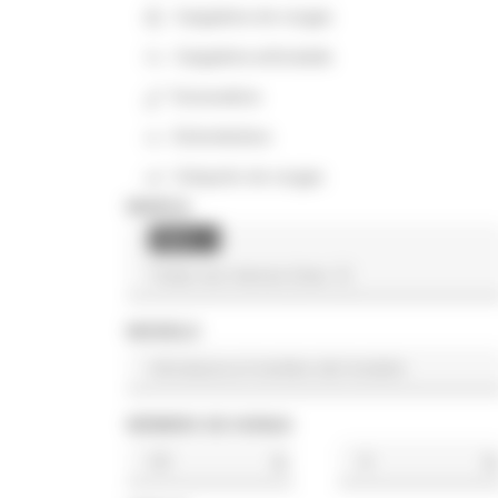
Cargadora de orugas
Cargadora articulada
Excavadora
Extendedora
Volquete de orugas
MARCA
Hanix
×
MODELO
NÚMERO DE HORAS
h
h