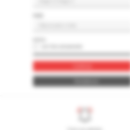
PAÍS
FOTO
con foto únicamente
Confirmar
Restablecer
Cree sus alertas