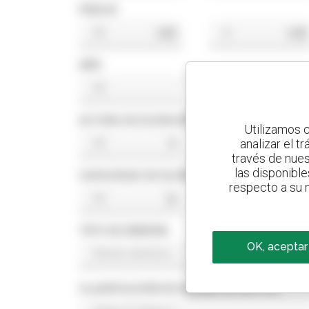
PRECIO
US$
US$
AÑO
ALTURA DE ELEVACIÓN
Utilizamos c
analizar el t
ft
ft
través de nues
las disponible
CAPACIDAD DE ELEVACIÓN
respecto a su n
lb
lb
TIPO DE ENERGÍA
OK, aceptar
CLASIFICACIÓN DE NORMA DE MOTOR