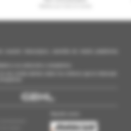
Manitou por todo el mundo
casión: telescópico, carretilla de mástil, plataforma
dalos a su selección y compárelos.
a vez, reciba alertas sobre los criterios que le interesan.
 Smarphone.
Nuestro socio
concesionarios
n de cookies