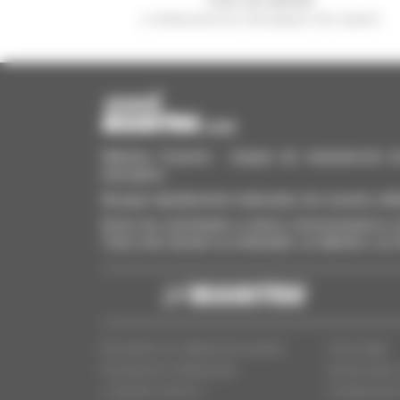
y reciba anuncios de equipos de ocasión
Manitou Ocasión - Equipo de manutención de o
elevadora
Busque rápidamente materiales de ocasión, añá
Envíe las solicitudes a varios concesionarios a l
Todo esto desde su ordenador, su tableta o su
Encuentre su material de ocasión
Aviso legal
Encuentra tu distribuidor
Acceso para 
¿ Quienes somos ?
Configuració