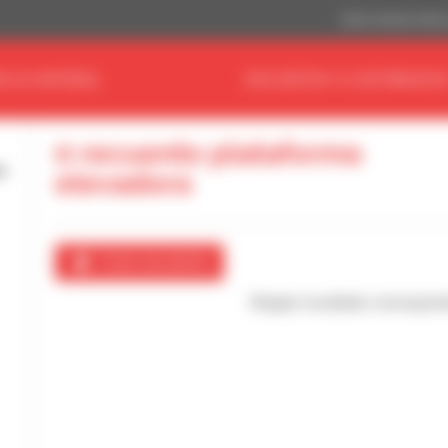
Dólar estadouniden
E SU MATERIAL
ENCUENTRA TU DISTRIBUIDO
0 recuento plataforma
elevadora
Crear una alerta
Ningún resultado correspon