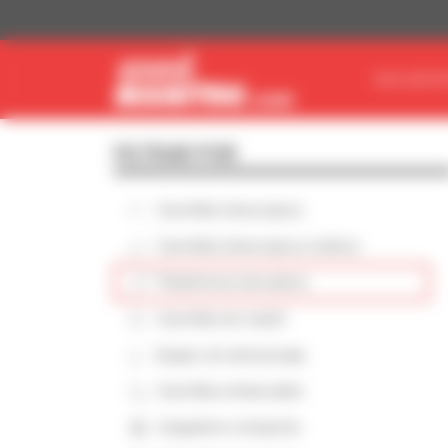
Panel de gestión de cookies
ENCUENTR
FILTRAR POR
Carretilla telescópica
Carretilla telescópica rotativa
Plataforma elevadora
Carretilla de mástil
Equipo de almacenaje
Carretilla embarcable
Cargadora compacta