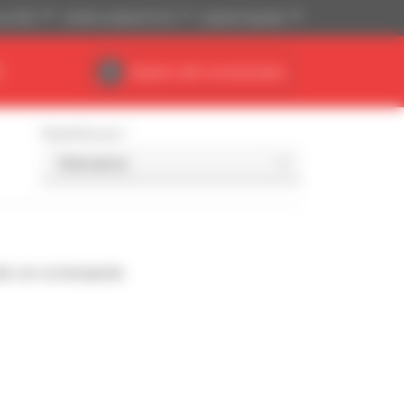
se (US$)
Sistema imperial (ft, lb)
Español (España)
R
Espacio del concesionario
Classificar por
de con su búsqueda.