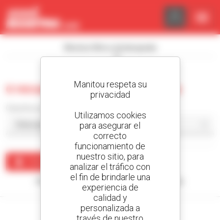
Panel de gestión de cookies
Mostrar filtros de búsqueda
Manitou respeta su
0 recuento volquete de orugas
privacidad
Classificar por
Utilizamos cookies
para asegurar el
correcto
funcionamiento de
nuestro sitio, para
Crear una alerta
analizar el tráfico con
el fin de brindarle una
Ningún resultado corresponde con su búsqueda.
experiencia de
calidad y
personalizada a
través de nuestro