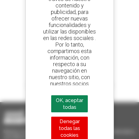
contenido y
publicidad, para
Cree sus alertas
ofrecer nuevas
y reciba anuncios de equipos de ocasión
funcionalidades y
utilizar las disponibles
en las redes sociales .
Por lo tanto,
800 concesionarios
compartimos esta
Manitou por todo el mundo
información, con
respecto a su
navegación en
nuestro sitio, con
nuestros socios
1 de cada 4 manipuladores telescópicos
analíticos,
vendido en el mundo es Manitou
publicitarios y de
OK, aceptar
redes sociales
todas
Denegar
todas las
Manitou Ocasión - Equipo de manutención de ocasión: telescópico,
cookies
carretilla de mástil, plataforma elevadora