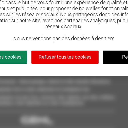
afic dans le but de vous fournir une expérience de qualité e
nus et publicités, pour proposer de nouvelles fonctionnalit
les sur les réseaux sociaux. Nous partageons donc des inf
ation sur notre site, avec nos partenaires analytiques, publi
réseaux sociaux.
800 concessionnaires
n
Manitou partout dans le monde
Nous ne vendons pas des données à des tiers
es cookies
Refuser tous les cookies
Pe
casion : télescopique, chariot à mât, nacelle élévatrice
outez-les à votre sélection et comparez-les.
aires en une fois, recevez des alertes sur des critères
inateur, votre tablette ou votre smartphone.