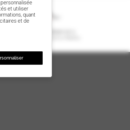
t personnalisée
és et utiliser
ormations, quant
citaires et de
1 chariot télescopique sur 4
vendu dans le monde est un Manitou
rsonnaliser