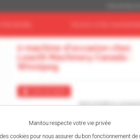
Dollar des États-Un
OTRE MATÉRIEL
TROUVEZ VOTRE CONCESSIONN
0 machine d'occasion chez
Leavitt Machinery Canada -
Winnipeg
Créer une alerte
Aucun résultat ne correspon
Manitou respecte votre vie privée
 des cookies pour nous assurer du bon fonctionnement de n