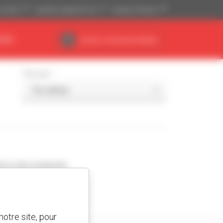
is ($US)
Système impérial (ft, lb)
Français (France)
AIRE
Accès concessionnaires
Trier par
d à votre recherche.
otre site, pour