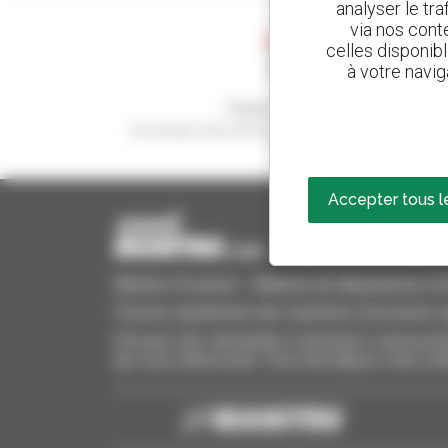
analyser le tr
via nos conte
celles disponib
à votre navig
Créez vos alertes
et recevez des annonces de matériels d'occasio
Accepter tous l
Manitou Occasion - Matériel de Manutention d'Oc
Trouvez rapidement des machines d'occasion, aj
Envoyez des demandes à plusieurs concessionn
qui vous intéressent. Tout cela depuis votre ord