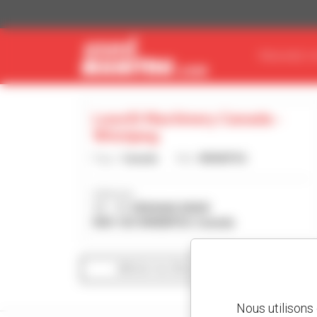
Panneau de gestion des cookies
TROUVEZ V
Leavitt Machinery Canada -
Winnipeg
Pays :
Canada
Ville :
WINNIPEG
Adresse :
11 - 11 VERVAIN DRIVE
R0H 1E0 WINNIPEG Canada
Afficher les filtres de recherche
Nous utilisons