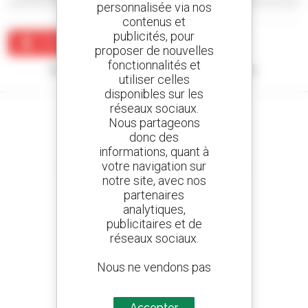
personnalisée via nos
contenus et
publicités, pour
Créer une alerte
proposer de nouvelles
fonctionnalités et
Aucun résultat ne correspond à votre recherche.
utiliser celles
disponibles sur les
réseaux sociaux.
Nous partageons
donc des
informations, quant à
Créez vos alertes
votre navigation sur
et recevez des annonces de matériels d'occasion
notre site, avec nos
partenaires
analytiques,
publicitaires et de
800 concessionnaires
réseaux sociaux.
Manitou partout dans le monde
Nous ne vendons pas
des données à des
tiers
Accepter