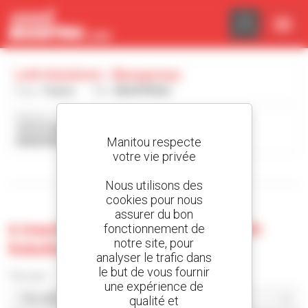
Panneau de gestion des cookies
Lmh Solutions - Beaupreau
Pays :
France
Ville :
BEAUPREAU
Adresse :
1070 ZI EVRE ET LOIRE
Manitou respecte
49600 BEAUPREAU France
votre vie privée
Afficher les filtres de recherche
Nous utilisons des
cookies pour nous
assurer du bon
0 machine d'occasion chez Lmh
fonctionnement de
notre site, pour
Solutions - Beaupreau
analyser le trafic dans
le but de vous fournir
Trier par
une expérience de
qualité et