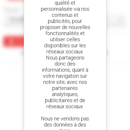
qualité et
personnalisée via nos
Trier par
contenus et
publicités, pour
proposer de nouvelles
fonctionnalités et
utiliser celles
Créer une alerte
disponibles sur les
réseaux sociaux.
Aucun résultat ne correspond à votre recherche.
Nous partageons
donc des
informations, quant à
votre navigation sur
notre site, avec nos
partenaires
Créez vos alertes
analytiques,
et recevez des annonces de matériels d'occasion
publicitaires et de
réseaux sociaux.
Nous ne vendons pas
800 concessionnaires
des données à des
Manitou partout dans le monde