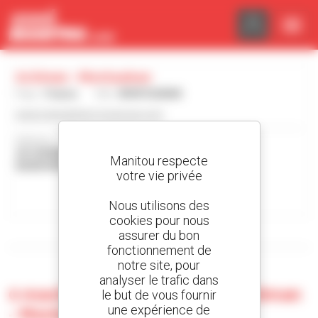
Panneau de gestion des cookies
Actiman - Montauban
Pays :
France
Ville :
MONTAUBAN
www.manutention-toulouse.com
Adresse :
20 CHEMIN DU HAMEAU FONNEUVE
Manitou respecte
82000 MONTAUBAN France
votre vie privée
Contacter la concession
Nous utilisons des
cookies pour nous
assurer du bon
Afficher les filtres de recherche
fonctionnement de
notre site, pour
analyser le trafic dans
0 machine d'occasion chez Actiman
le but de vous fournir
une expérience de
- Montauban