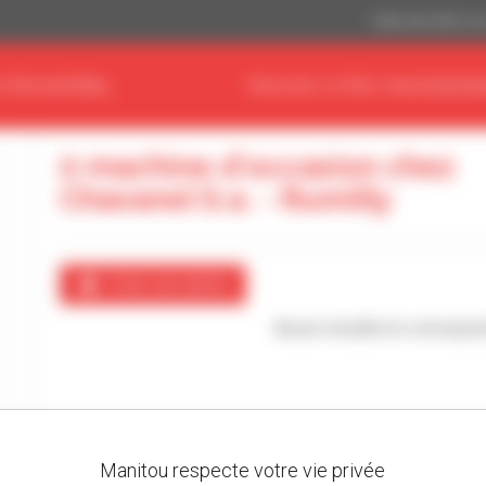
Dollar des États-Un
OTRE MATÉRIEL
TROUVEZ VOTRE CONCESSIONN
0 machine d'occasion chez
Chavanel S.a. - Rumilly
Créer une alerte
Aucun résultat ne correspon
Manitou respecte votre vie privée