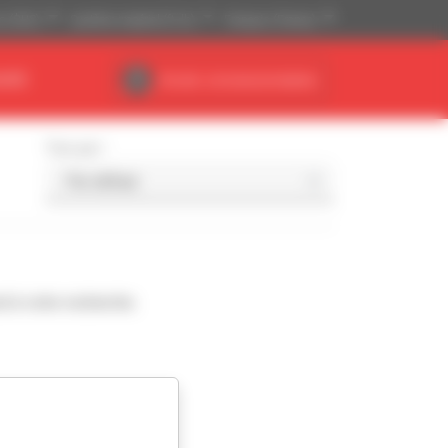
is ($US)
Système impérial (ft, lb)
Français (France)
AIRE
Accès concessionnaires
Trier par
d à votre recherche.