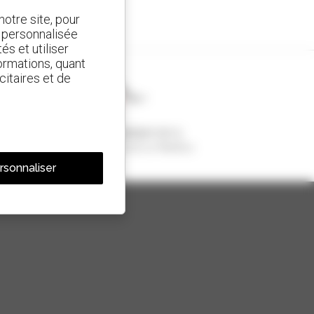
otre site, pour
t personnalisée
és et utiliser
ormations, quant
citaires et de
1 chariot télescopique sur 4
vendu dans le monde est un Manitou
rsonnaliser