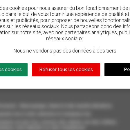
 des cookies pour nous assurer du bon fonctionnement de n
afic dans le but de vous fournir une expérience de qualité e
nus et publicités, pour proposer de nouvelles fonctionnalit
les sur les réseaux sociaux. Nous partageons donc des inf
ation sur notre site, avec nos partenaires analytiques, publi
réseaux sociaux.
Nous ne vendons pas des données à des tiers
800 concessionnaires
n
Manitou partout dans le monde
es cookies
Refuser tous les cookies
Pe
casion : télescopique, chariot à mât, nacelle élévatrice
outez-les à votre sélection et comparez-les.
aires en une fois, recevez des alertes sur des critères
inateur, votre tablette ou votre smartphone.