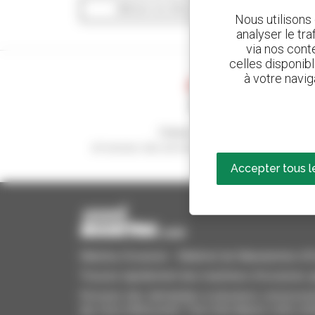
Afficher les filtres de recherche
Nous utilisons
analyser le tr
via nos conte
celles disponib
à votre navig
Créez vos alertes
et recevez des annonces de matériels d'occasio
Accepter tous l
Manitou Occasion - Matériel de Manutention d'Oc
Trouvez rapidement des machines d'occasion, aj
Envoyez des demandes à plusieurs concessionn
qui vous intéressent. Tout cela depuis votre ord