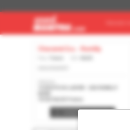
Panneau de gestion des cookies
TROUVEZ V
Chavanel S.a. - Rumilly
Pays :
France
Ville :
SALES
www.chavanel.fr
Adresse :
14 ROUTE DU LAVOIR - ZAE RUMILLY
NORD
74150 SALES France
Contacter la concession