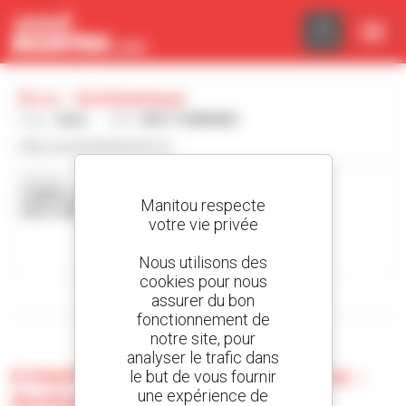
Panneau de gestion des cookies
R.c.e. - Grottammare
Pays :
Italie
Ville :
GROTTAMMARE
http://rcecarrellielevatori.it/
Adresse :
CARRELLI ELEVATORI SRL - VIA ISCHIA I, 282
Manitou respecte
63013 GROTTAMMARE Italie
votre vie privée
Contacter la concession
Nous utilisons des
cookies pour nous
assurer du bon
Afficher les filtres de recherche
fonctionnement de
notre site, pour
analyser le trafic dans
0 machine d'occasion chez R.c.e. -
le but de vous fournir
une expérience de
Grottammare