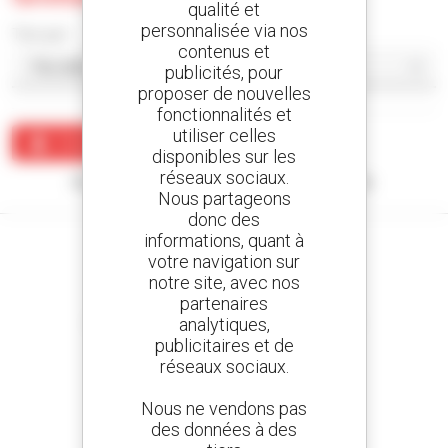
qualité et
personnalisée via nos
Trier par
contenus et
publicités, pour
proposer de nouvelles
fonctionnalités et
utiliser celles
Créer une alerte
disponibles sur les
réseaux sociaux.
Aucun résultat ne correspond à votre recherche.
Nous partageons
donc des
informations, quant à
votre navigation sur
notre site, avec nos
partenaires
Créez vos alertes
analytiques,
et recevez des annonces de matériels d'occasion
publicitaires et de
réseaux sociaux.
Nous ne vendons pas
800 concessionnaires
des données à des
Manitou partout dans le monde