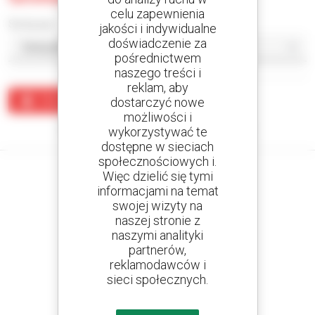
celu zapewnienia
Sortuj wg
jakości i indywidualne
doświadczenie za
pośrednictwem
naszego treści i
reklam, aby
Utwórz alert
dostarczyć nowe
możliwości i
Żaden wynik nie odpowiada wyszukiwaniu.
wykorzystywać te
dostępne w sieciach
społecznościowych i.
Więc dzielić się tymi
informacjami na temat
swojej wizyty na
Utwórz swoje alerty
naszej stronie z
i otrzymuj ogłoszenia o sprzęcie używanym
naszymi analityki
partnerów,
reklamodawców i
sieci społecznych.
800 dealerów
Manitou na całym świecie