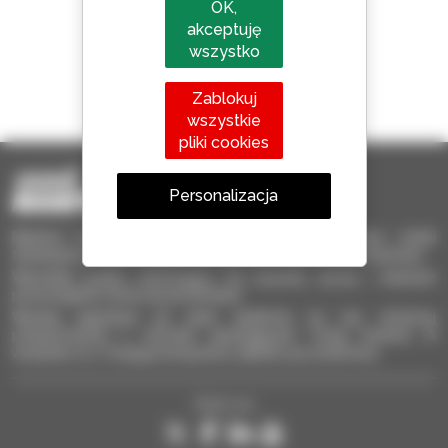
OK,
akceptuję
wszystko
1 na 4 ładowarki
Zablokuj
sprzedawane na świecie to Manitou
wszystkie
pliki cookies
Personalizacja
Manitou Używane – Używany sprzęt przeładunkowy: wózki
teleskopowe, wózki masztowe, samojezdne podnośniki koszowe
Wyszukaj szybko interesujący Cię używany sprzęt i zaznacz
poszczególne oferty do porównania.
Wysyłaj zapytania do wielu dealerów na raz, otrzymuj
przypomnienia o ofertach spełniających Twoje kryteria. A
wszystko to z Twojego komputera, tableta czy smartfona.
Śledź nas