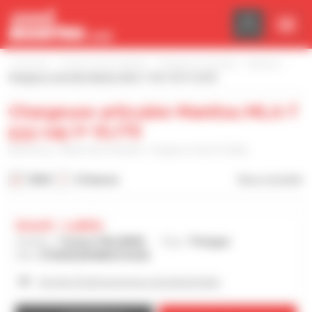
Panneau de gestion des cookies
Accueil
Trouvez votre matériel
Chargeuse articulée
Manitou
Chargeuse articulée Manitou MLA-T 533 145 V+ ELITE
Chargeuse articulée Manitou MLA-T
533 145 V+ ELITE
Référence : MLAT5331452024 - Publiée le 02/07/2026
2024
12 heures
Nous consulter
Gravit - Lublin
Vendeur :
Tomasz PALUBSKI
Pays :
Pologne
Ville :
STRZESZKOWICE DUZE
Voir les 22 annonces du concessionnaire