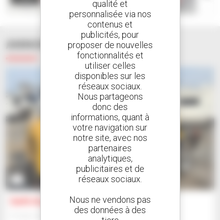
qualité et
personnalisée via nos
contenus et
publicités, pour
ANNONCES SIMILAIRES
proposer de nouvelles
fonctionnalités et
utiliser celles
disponibles sur les
réseaux sociaux.
Nous partageons
donc des
informations, quant à
votre navigation sur
notre site, avec nos
partenaires
analytiques,
publicitaires et de
réseaux sociaux.
1
Nous ne vendons pas
Gehl AL550
des données à des
Chargeuse articulée