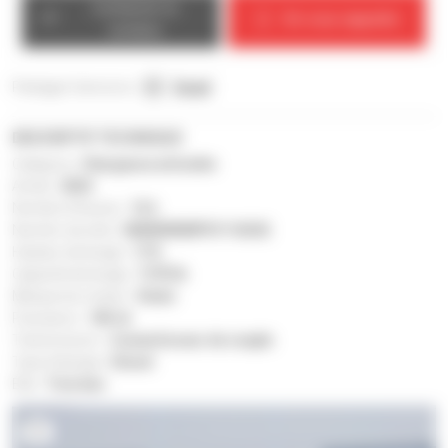
Contacter le
On vous rappelle
vendeur
Partagez l'annonce :
Email
DESCRIPTIF TECHNIQUE
Catégorie :
Chargeuse articulée
Année :
2024
Nombre d'heures :
12 h
Numéro de série :
MAN00000P01116342
Hauteur de levage :
17 ft
Capacité de levage :
7 275 lb
Marque du moteur :
Deutz
Puissance :
145 ch
Transmission :
Convertisseur de couple
Type d'énergie :
Diesel
État :
Très bon
4