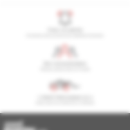
Créez vos alertes
et recevez des annonces de matériels d'occasion
800 concessionnaires
Manitou partout dans le monde
1 chariot télescopique sur 4
vendu dans le monde est un Manitou