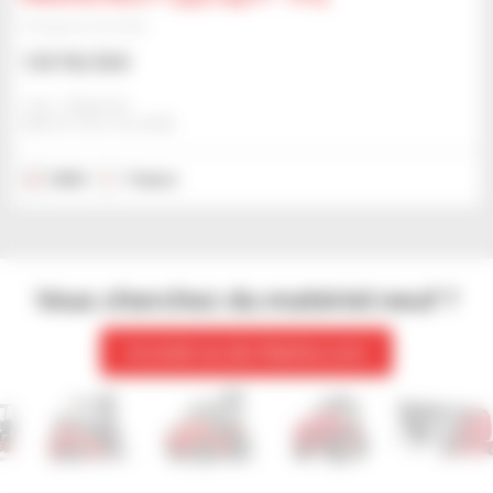
Chargeuse articulée
125 762 $US
Jmp - Bialystok
BIALYSTOK, POLOGNE
2024
1 heure
Vous cherchez du matériel neuf ?
Accéder au site Manitou.com