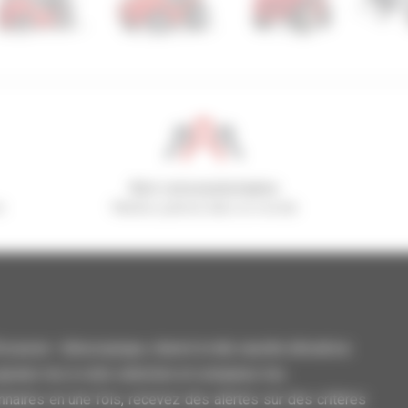
800 concessionnaires
n
Manitou partout dans le monde
casion : télescopique, chariot à mât, nacelle élévatrice
outez-les à votre sélection et comparez-les.
aires en une fois, recevez des alertes sur des critères