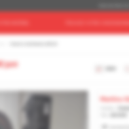
Dollar des États-Un
OTRE MATÉRIEL
TROUVEZ VOTRE CONCESSIONN
tou
Chariot à mât Manitou ME320
ME320
2024
Manitou G
Vendeur :
Stép
Ville :
ANCENIS
Voir les 6