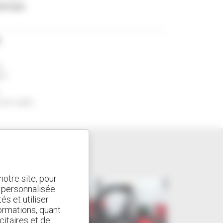
ectrique
E
es
ues
orte rigides
otre site, pour
t personnalisée
és et utiliser
ormations, quant
citaires et de