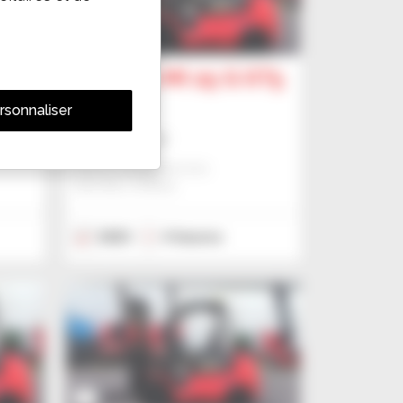
7
ST5
Manitou MI 25 G ST5
Chariot à mât
rsonnaliser
Nous consulter
Manitou Global Services
ANCENIS, FRANCE
2023
4 heures
7