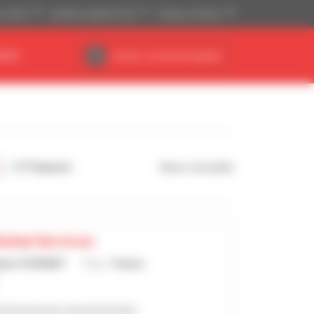
is ($US)
Système impérial (ft, lb)
Français (France)
AIRE
Accès concessionnaires
117 heures
Nous consulter
lobal Services
hane COURANT
Pays :
France
2 annonces du concessionnaire