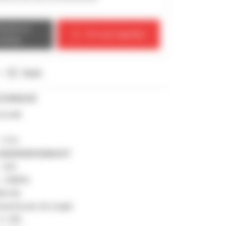
tacter le
On vous rappelle
endeur
 :
Email
ECHNIQUE
t à mât
:
117 h
MAN00000V00866397
:
16 ft
 :
4 409 lb
ier Nu
nvertisseur de couple
0 - 20%