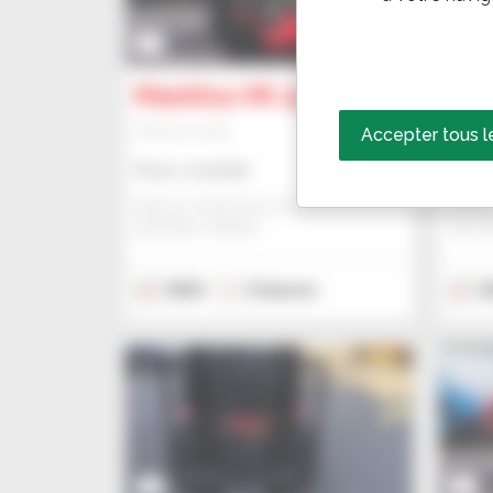
7
9
Manitou MI 25 G ST5
Ma
Chariot à mât
Chario
Accepter tous l
Nous consulter
Nous 
Manitou Global Services
Manito
ANCENIS, FRANCE
ANCEN
2023
2 heures
2
7
7