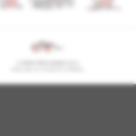
1 chariot télescopique sur 4
vendu dans le monde est un Manitou