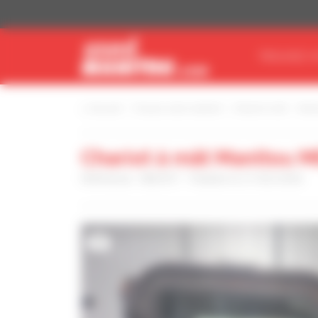
Panneau de gestion des cookies
TROUVEZ V
Accueil
Trouvez votre matériel
Chariot à mât
Mani
Chariot à mât Manitou 
Référence : 866397 - Publiée le 21/02/2026
9