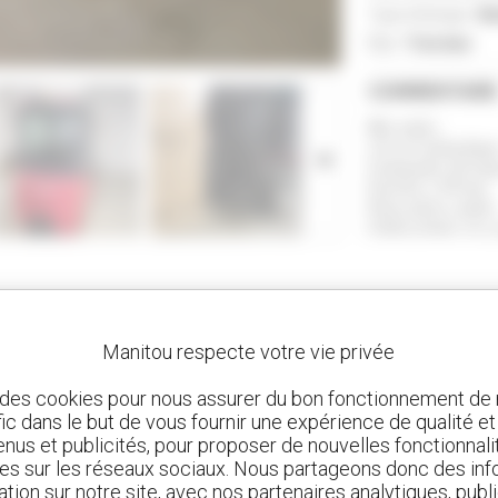
Type d'énergie :
El
ZOOM
État :
Très bon
COMMENTAIR
Mat triplex
4 leviers hydrauliqu
Commandes électriq
Fourches 1150 mm
Pneus pleins souples
Cabine fermée avec p
Manitou respecte votre vie privée
 des cookies pour nous assurer du bon fonctionnement de n
afic dans le but de vous fournir une expérience de qualité e
nus et publicités, pour proposer de nouvelles fonctionnalit
les sur les réseaux sociaux. Nous partageons donc des inf
ation sur notre site, avec nos partenaires analytiques, publi