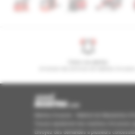
Créez vos alertes
et recevez des annonces de matériels d'occasio
Manitou Occasion - Matériel de Manutention d'Oc
Trouvez rapidement des machines d'occasion, aj
Envoyez des demandes à plusieurs concessionn