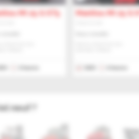
itou MI 25 G ST5
Manitou MI 25 G 
t à mât
Chariot à mât
consulter
Nous consulter
u Global Services
Manitou Global Services
IS, FRANCE
ANCENIS, FRANCE
023
2 heures
2023
6 heures
el neuf ?