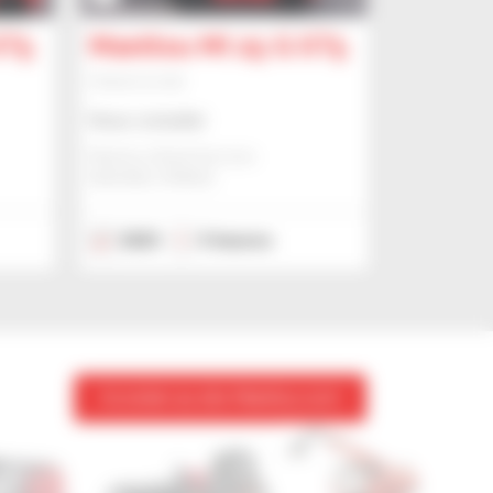
ST5
Manitou MI 25 G ST5
Chariot à mât
Nous consulter
Manitou Global Services
ANCENIS, FRANCE
2023
5 heures
Accéder au site Manitou.com