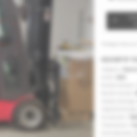
Con
v
Partagez l'annonce
DESCRIPTIF T
Catégorie :
Chario
Année :
2024
Nombre d'heures 
Numéro de série :
Hauteur de levage 
Capacité de levage
Accessoires :
Tabl
Transmission :
Co
Usure des pneus :