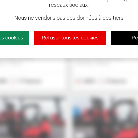
réseaux sociaux.
7
Nous ne vendons pas des données à des tiers
nitou ME425C
Manitou MI 25 G 
t à mât
Chariot à mât
es cookies
Refuser tous les cookies
Pe
consulter
Nous consulter
u Global Services
Manitou Global Services
IS, FRANCE
ANCENIS, FRANCE
025
17 heures
2023
5 heures
7