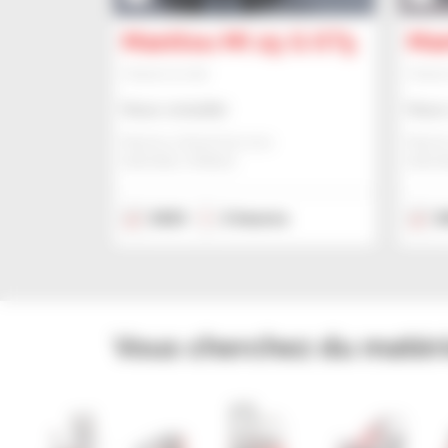
Manitou MI 25 G ST5
Man
Chariot à mât
Chario
Nous consulter
Nous 
Manitou Global Services
Manito
ANCENIS, FRANCE
ANCEN
2023
2 heures
2
Vous cherchez du matéri