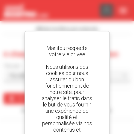
Panneau de gestion des cookies
Afficher les filtres de recherche
Manitou respecte
0 chargeuse articulée d'occasion
votre vie privée
Trier par
Nous utilisons des
cookies pour nous
assurer du bon
fonctionnement de
notre site, pour
analyser le trafic dans
Créer une alerte
le but de vous fournir
une expérience de
Aucun résultat ne correspond à votre recherche.
qualité et
personnalisée via nos
contenus et