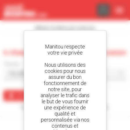
Panneau de gestion des cookies
Afficher les filtres de recherche
Manitou respecte
0 chargeuse sur chenilles d'occasion
votre vie privée
Trier par
Nous utilisons des
cookies pour nous
assurer du bon
fonctionnement de
notre site, pour
analyser le trafic dans
Créer une alerte
le but de vous fournir
une expérience de
Aucun résultat ne correspond à votre recherche.
qualité et
personnalisée via nos
contenus et