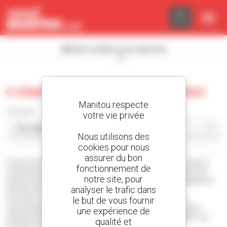
Panneau de gestion des cookies
Afficher les filtres de recherche
0 chariot télescopique d'occasion
Manitou respecte
Trier par
votre vie privée
Nous utilisons des
cookies pour nous
assurer du bon
Trouvez les derniers
chariots télescopiques
d'occasion mis en
fonctionnement de
vente par les concessionnaires du réseau Manitou et Gehl. Pour
notre site, pour
restez informer n'hésitez pas à créer une alerte personnalisée en
analyser le trafic dans
fonction de vos critères de recherche.
Vous êtes concessionnaire ? Cliquez sur le bouton accès
le but de vous fournir
concessionnaire pour voir une sélection de machine en vente
une expérience de
uniquement entre concessionnaire et commencez à poster vos
qualité et
premières machines.