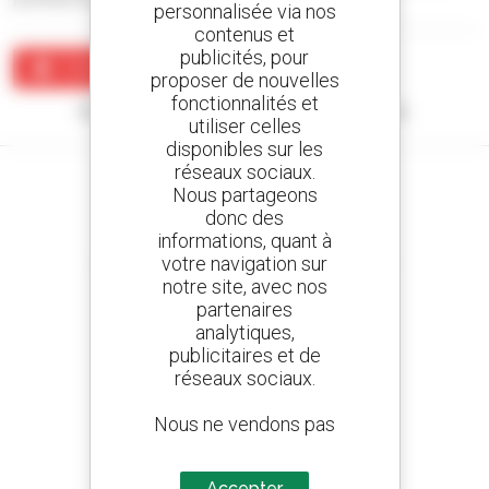
personnalisée via nos
contenus et
publicités, pour
Créer une alerte
proposer de nouvelles
fonctionnalités et
Aucun résultat ne correspond à votre recherche.
utiliser celles
disponibles sur les
réseaux sociaux.
Nous partageons
donc des
informations, quant à
Créez vos alertes
votre navigation sur
et recevez des annonces de matériels d'occasion
notre site, avec nos
partenaires
analytiques,
publicitaires et de
800 concessionnaires
réseaux sociaux.
Manitou partout dans le monde
Nous ne vendons pas
des données à des
tiers
Accepter