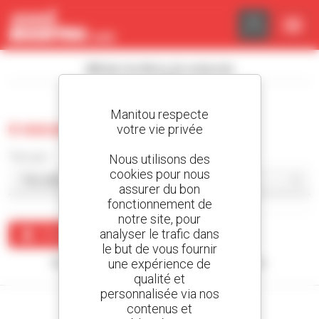
Panneau de gestion des cookies
Afficher les filtres de recherche
Manitou respecte
0 excavatrice d'occasion
votre vie privée
Trier par
Nous utilisons des
cookies pour nous
assurer du bon
fonctionnement de
notre site, pour
analyser le trafic dans
Créer une alerte
le but de vous fournir
une expérience de
Aucun résultat ne correspond à votre recherche.
qualité et
personnalisée via nos
contenus et