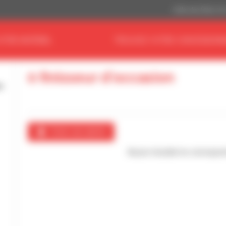
Dollar des États-Un
OTRE MATÉRIEL
TROUVEZ VOTRE CONCESSIONN
0 finisseur d'occasion
Créer une alerte
Aucun résultat ne correspon