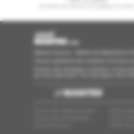
et recevez des annonces de matériels d'occasio
Manitou Occasion - Matériel de Manutention d'Oc
Trouvez rapidement des machines d'occasion, aj
Envoyez des demandes à plusieurs concessionn
qui vous intéressent. Tout cela depuis votre ord
Trouvez votre matériel d'occasion
Mentions lég
Trouvez votre concessionnaire
Accès conces
Qui sommes-nous ?
Gestion des 