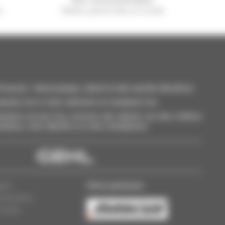
n
Manitou partout dans le monde
casion : télescopique, chariot à mât, nacelle élévatrice
outez-les à votre sélection et comparez-les.
aires en une fois, recevez des alertes sur des critères
inateur, votre tablette ou votre smartphone.
Notre partenaire
ales
sionnaires
cookies