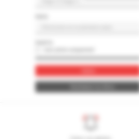
PAYS
PHOTO
avec photo uniquement
Valider
Réinitialiser les filtres
Créez vos alertes