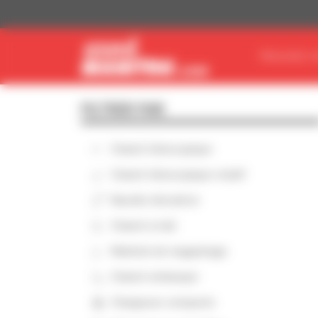
Panneau de gestion des cookies
TROUVEZ V
FILTRER PAR
Chariot télescopique
Chariot télescopique rotatif
Nacelle élévatrice
Chariot à mât
Matériel de magasinage
Chariot embarqué
Chargeuse compacte