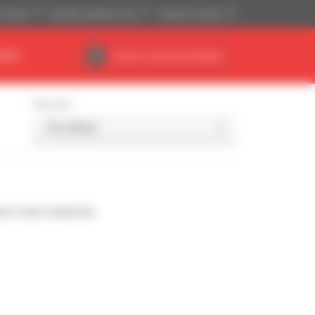
is ($US)
Système impérial (ft, lb)
Français (France)
AIRE
Accès concessionnaires
Trier par
d à votre recherche.