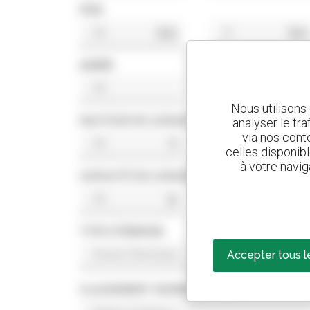
PRIX
$US
$US
ANNÉE
Nous utilisons
HAUTEUR DE LEVAGE
analyser le tr
via nos conte
ft
ft
celles disponib
à votre navig
CAPACITÉ DE LEVAGE
lb
lb
TYPE D'ÉNERGIE
Accepter tous l
CLASSEMENT NORME MOTEUR