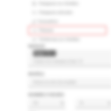
Chargeuse sur chenilles
Chargeuse articulée
Excavatrice
Finisseur
Tombereau sur chenilles
MARQUE
Magni TH
×
MODÈLE
NOMBRE D'HEURES
h
h