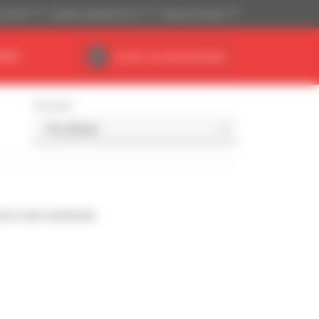
is ($US)
Système impérial (ft, lb)
Français (France)
AIRE
Accès concessionnaires
Trier par
d à votre recherche.