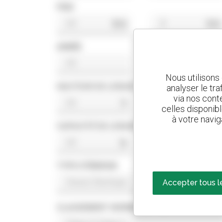
PRIX
$US
$US
ANNÉE
Nous utilisons
HAUTEUR DE LEVAGE
analyser le tr
via nos conte
ft
ft
celles disponib
à votre navig
CAPACITÉ DE LEVAGE
lb
lb
TYPE D'ÉNERGIE
Accepter tous l
CLASSEMENT NORME MOTEUR