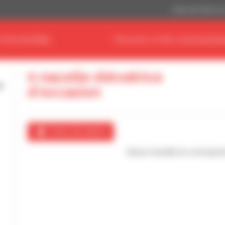
Dollar des États-Un
OTRE MATÉRIEL
TROUVEZ VOTRE CONCESSIONN
0 nacelle élévatrice
d'occasion
Créer une alerte
Aucun résultat ne correspon