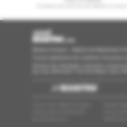
et recevez des annonces de matériels d'occasio
Manitou Occasion - Matériel de Manutention d'Oc
Trouvez rapidement des machines d'occasion, aj
Envoyez des demandes à plusieurs concessionn
qui vous intéressent. Tout cela depuis votre ord
Trouvez votre matériel d'occasion
Mentions lég
Trouvez votre concessionnaire
Accès conces
Qui sommes-nous ?
Gestion des 