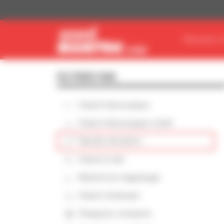
Panneau de gestion des cookies
TROUVEZ V
FILTRER PAR
Chariot télescopique
Chariot télescopique rotatif
Nacelle élévatrice
Chariot à mât
Matériel de magasinage
Chariot embarqué
Chargeuse compacte