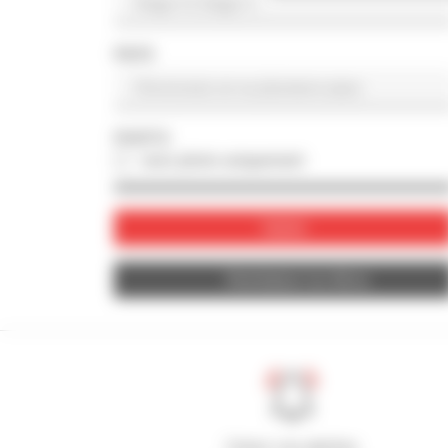
PAYS
PHOTO
avec photo uniquement
Valider
Réinitialiser les filtres
Créez vos alertes