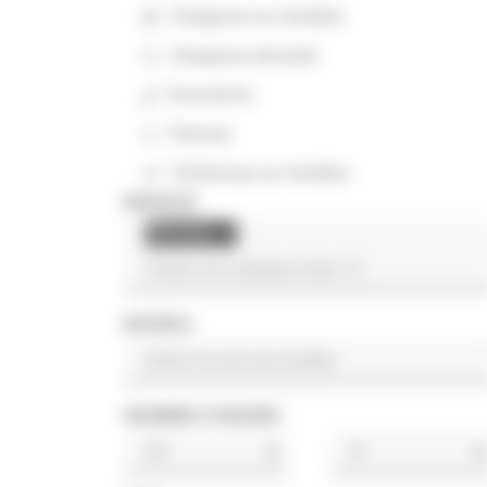
Chargeuse sur chenilles
Chargeuse articulée
Excavatrice
Finisseur
Tombereau sur chenilles
MARQUE
Ahlmann
×
MODÈLE
NOMBRE D'HEURES
h
h