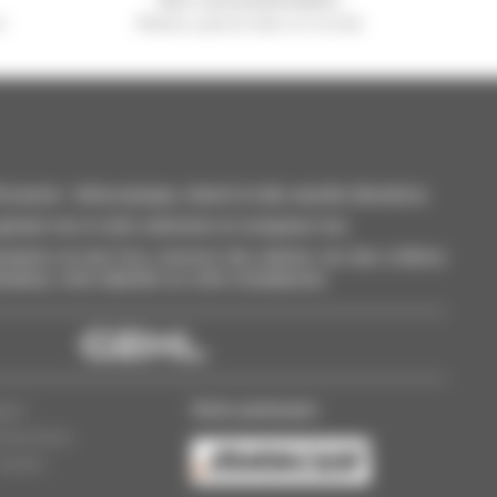
n
Manitou partout dans le monde
casion : télescopique, chariot à mât, nacelle élévatrice
outez-les à votre sélection et comparez-les.
aires en une fois, recevez des alertes sur des critères
inateur, votre tablette ou votre smartphone.
Notre partenaire
ales
sionnaires
cookies