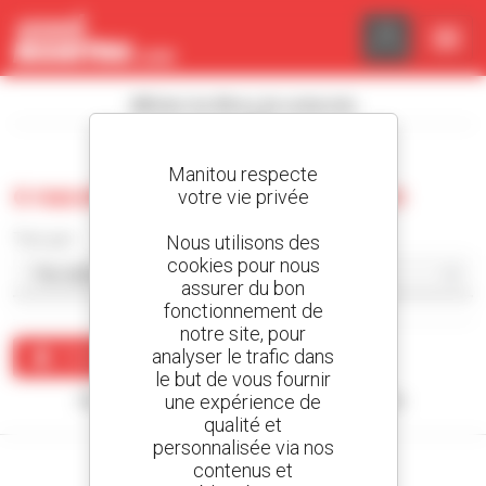
Panneau de gestion des cookies
Afficher les filtres de recherche
Manitou respecte
0 nacelle élévatrice d'occasion
votre vie privée
Trier par
Nous utilisons des
cookies pour nous
assurer du bon
fonctionnement de
notre site, pour
analyser le trafic dans
Créer une alerte
le but de vous fournir
une expérience de
Aucun résultat ne correspond à votre recherche.
qualité et
personnalisée via nos
contenus et