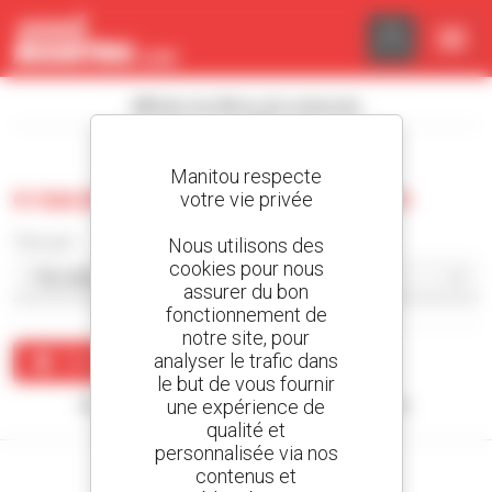
Panneau de gestion des cookies
Afficher les filtres de recherche
Manitou respecte
0 nacelle élévatrice d'occasion
votre vie privée
Trier par
Nous utilisons des
cookies pour nous
assurer du bon
fonctionnement de
notre site, pour
analyser le trafic dans
Créer une alerte
le but de vous fournir
une expérience de
Aucun résultat ne correspond à votre recherche.
qualité et
personnalisée via nos
contenus et