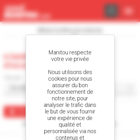
Panneau de gestion des cookies
Afficher les filtres de recherche
Manitou respecte
0 tombereau sur chenilles
votre vie privée
d'occasion
Nous utilisons des
Trier par
cookies pour nous
assurer du bon
fonctionnement de
notre site, pour
analyser le trafic dans
le but de vous fournir
Créer une alerte
une expérience de
qualité et
Aucun résultat ne correspond à votre recherche.
personnalisée via nos
contenus et