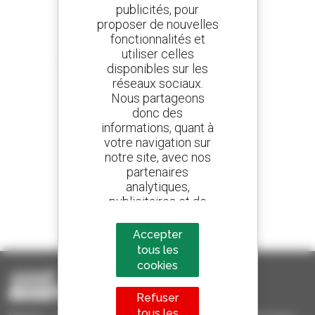
publicités, pour
proposer de nouvelles
fonctionnalités et
Créez vos alertes
utiliser celles
et recevez des annonces de matériels d'occasion
disponibles sur les
réseaux sociaux.
Nous partageons
donc des
informations, quant à
800 concessionnaires
votre navigation sur
Manitou partout dans le monde
notre site, avec nos
partenaires
analytiques,
publicitaires et de
1 chariot télescopique sur 4
réseaux sociaux.
vendu dans le monde est un Manitou
Accepter
Nous ne vendons pas
tous les
des données à des
cookies
tiers
Refuser
tous les