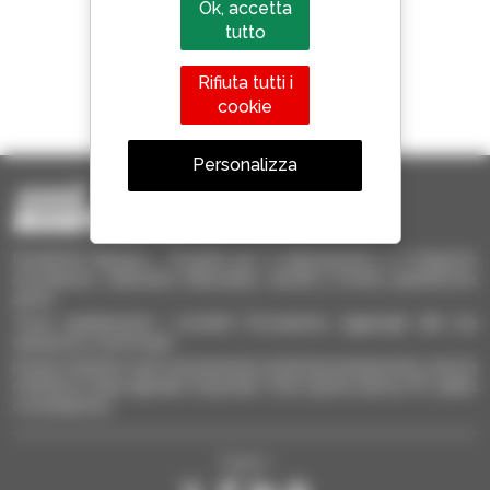
Ok, accetta
tutto
Rifiuta tutti i
1 telescopico su 4
cookie
venduto nel mondo è un Manitou
Personalizza
Occasione Manitou - Prodotti per il sollevamento e il trasporto
d'occasione: sollevatori telescopici, carrelli a forche, piattaforme
aeree
Trova rapidamente i prodotti d'occasione, aggiungili alla tua
selezione e confrontali.
Invia le richieste a più concessionari contemporaneamente, ricevi le
notifiche in base agli alert impostati. Tutto questo dal tuo PC, tablet
o smartphone.
Seguici