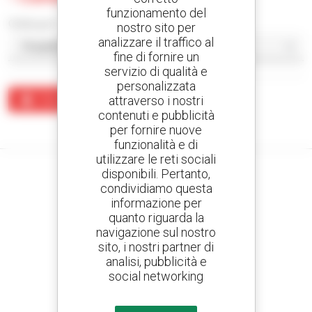
funzionamento del
Ordina per
nostro sito per
analizzare il traffico al
fine di fornire un
servizio di qualità e
personalizzata
attraverso i nostri
Crea un avviso
contenuti e pubblicità
Nessun risultato corrisponde alla ricerca.
per fornire nuove
funzionalità e di
utilizzare le reti sociali
disponibili. Pertanto,
condividiamo questa
informazione per
Crea avvisi
quanto riguarda la
e ricevi annunci di materiale d'occasione
navigazione sul nostro
sito, i nostri partner di
analisi, pubblicità e
social networking
800 concessionari
Manitou nel mondo