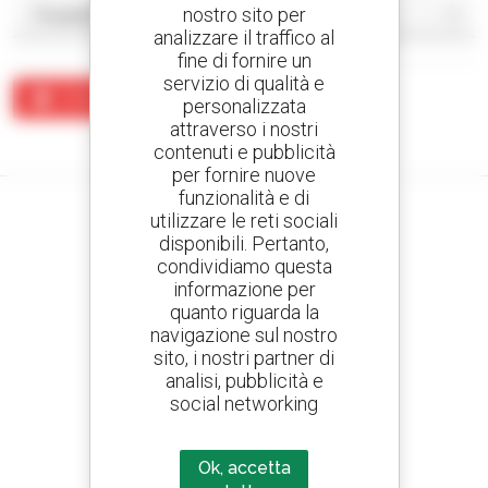
nostro sito per
analizzare il traffico al
fine di fornire un
servizio di qualità e
Crea un avviso
personalizzata
attraverso i nostri
Nessun risultato corrisponde alla ricerca.
contenuti e pubblicità
per fornire nuove
funzionalità e di
utilizzare le reti sociali
disponibili. Pertanto,
condividiamo questa
Crea avvisi
informazione per
e ricevi annunci di materiale d'occasione
quanto riguarda la
navigazione sul nostro
sito, i nostri partner di
analisi, pubblicità e
800 concessionari
social networking
Manitou nel mondo
Ok, accetta