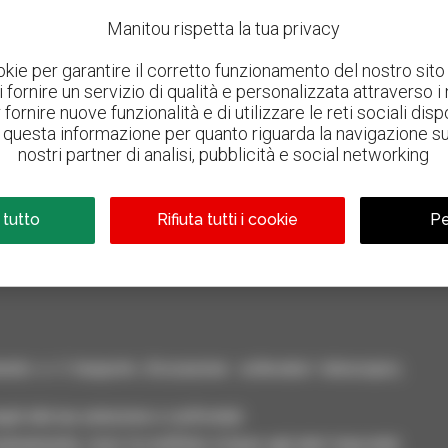
Manitou rispetta la tua privacy
okie per garantire il corretto funzionamento del nostro sito 
 di fornire un servizio di qualità e personalizzata attraverso i
fornire nuove funzionalità e di utilizzare le reti sociali dispo
questa informazione per quanto riguarda la navigazione sul 
nostri partner di analisi, pubblicità e social networking
800 concessionari
Manitou nel mondo
 tutto
Rifiuta tutti i cookie
Pe
nto e il trasporto d'occasione: sollevatori telescopici,
ili alla tua selezione e confrontali.
neamente, ricevi le notifiche in base agli alert impostati.