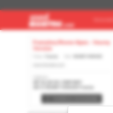
Pannello di gestione dei cookies
TROVA MAT
Framateq Rhone Alpes - Veurey
Voroize
Paese :
Francia
Città :
VEUREY VOROIZE
www.framateq.com
Indirizzo :
487 ALLEE DE L'EMPOREY
38113 VEUREY VOROIZE Francia
Contatta la concessionaria