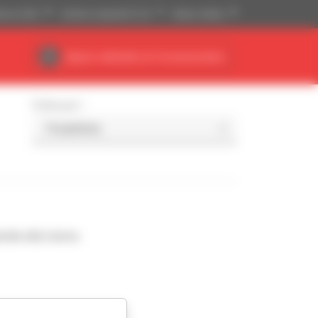
tense (USD)
Sistema imperiale (ft, lb)
Italiano (Italia)
Spazio dedicato al Concessionario
Ordina per
nde alla ricerca.