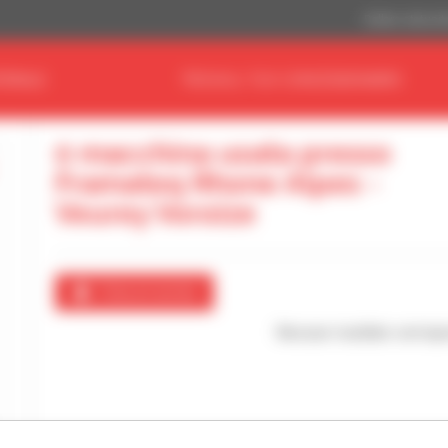
Dollaro statuni
ERIALE
TROVA IL TUO CONCESSIONARIO
0 macchina usata presso
Framateq Rhone Alpes -
Veurey Voroize
Crea un avviso
Nessun risultato corrispo