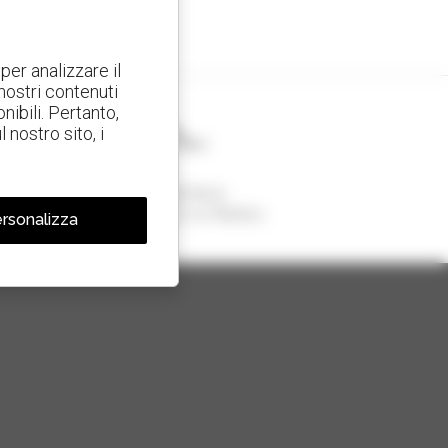
per analizzare il
 nostri contenuti
nibili. Pertanto,
nostro sito, i
1 telescopico su 4
venduto nel mondo è un Manitou
rsonalizza