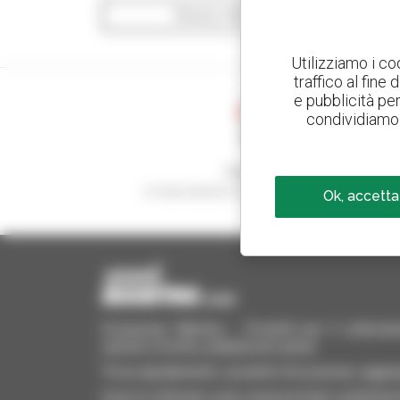
Mostra i filtri di ricerca
Utilizziamo i co
traffico al fine
e pubblicità per 
condividiamo 
Crea avvisi
e ricevi annunci di materiale d'occasione
Ok, accetta
Occasione Manitou - Prodotti per il sollevame
carrelli a forche, piattaforme aeree
Trova rapidamente i prodotti d'occasione, aggiung
Invia le richieste a più concessionari contempora