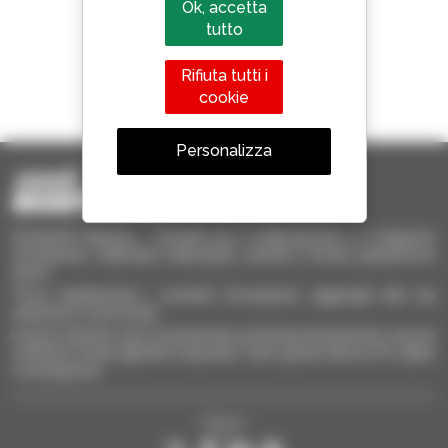
Ok, accetta
tutto
Rifiuta tutti i
1 telescopico su 4
cookie
venduto nel mondo è un Manitou
Personalizza
Occasione Manitou - Prodotti per il sollevamento e il trasporto
d'occasione: sollevatori telescopici, carrelli a forche, piattaforme
aeree
Trova rapidamente i prodotti d'occasione, aggiungili alla tua
selezione e confrontali.
Invia le richieste a più concessionari contemporaneamente, ricevi le
notifiche in base agli alert impostati. Tutto questo dal tuo PC, tablet
o smartphone.
Seguici