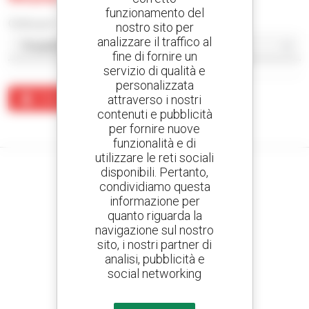
funzionamento del
Ordina per
nostro sito per
analizzare il traffico al
fine di fornire un
servizio di qualità e
personalizzata
attraverso i nostri
Crea un avviso
contenuti e pubblicità
Nessun risultato corrisponde alla ricerca.
per fornire nuove
funzionalità e di
utilizzare le reti sociali
disponibili. Pertanto,
condividiamo questa
informazione per
Crea avvisi
quanto riguarda la
e ricevi annunci di materiale d'occasione
navigazione sul nostro
sito, i nostri partner di
analisi, pubblicità e
social networking
800 concessionari
Manitou nel mondo