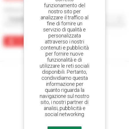
funzionamento del
Ordina per
nostro sito per
analizzare il traffico al
fine di fornire un
servizio di qualità e
personalizzata
attraverso i nostri
Crea un avviso
contenuti e pubblicità
Nessun risultato corrisponde alla ricerca.
per fornire nuove
funzionalità e di
utilizzare le reti sociali
disponibili. Pertanto,
condividiamo questa
informazione per
Crea avvisi
quanto riguarda la
e ricevi annunci di materiale d'occasione
navigazione sul nostro
sito, i nostri partner di
analisi, pubblicità e
social networking
800 concessionari
Manitou nel mondo