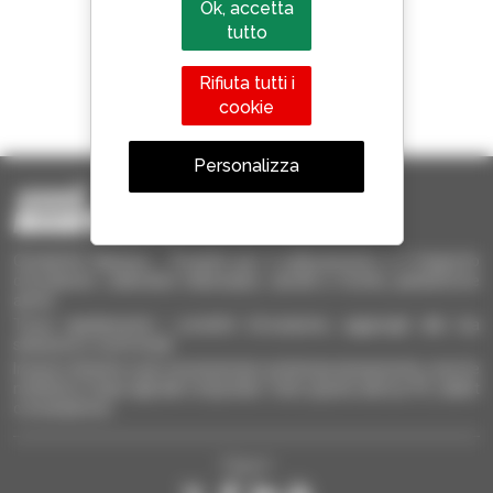
Ok, accetta
tutto
Rifiuta tutti i
1 telescopico su 4
cookie
venduto nel mondo è un Manitou
Personalizza
Occasione Manitou - Prodotti per il sollevamento e il trasporto
d'occasione: sollevatori telescopici, carrelli a forche, piattaforme
aeree
Trova rapidamente i prodotti d'occasione, aggiungili alla tua
selezione e confrontali.
Invia le richieste a più concessionari contemporaneamente, ricevi le
notifiche in base agli alert impostati. Tutto questo dal tuo PC, tablet
o smartphone.
Seguici