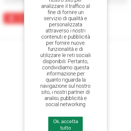
analizzare il traffico al
fine di fornire un
servizio di qualità e
Crea un avviso
personalizzata
Nessun risultato corrisponde alla ricerca.
attraverso i nostri
contenuti e pubblicità
per fornire nuove
funzionalità e di
utilizzare le reti sociali
disponibili. Pertanto,
Crea avvisi
condividiamo questa
e ricevi annunci di materiale d'occasione
informazione per
quanto riguarda la
navigazione sul nostro
sito, i nostri partner di
analisi, pubblicità e
800 concessionari
social networking
Manitou nel mondo
Ok, accetta
tutto