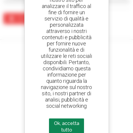
analizzare il traffico al
fine di fornire un
servizio di qualità e
Crea un avviso
personalizzata
Nessun risultato corrisponde alla ricerca.
attraverso i nostri
contenuti e pubblicità
per fornire nuove
funzionalità e di
utilizzare le reti sociali
disponibili. Pertanto,
Crea avvisi
condividiamo questa
e ricevi annunci di materiale d'occasione
informazione per
quanto riguarda la
navigazione sul nostro
sito, i nostri partner di
analisi, pubblicità e
800 concessionari
social networking
Manitou nel mondo
Ok, accetta
tutto