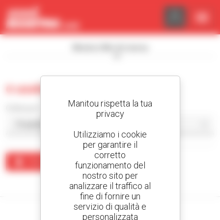
Pannello di gestione dei cookies
Mostra i filtri di ricerca
0 usate asfaltatrice
Manitou rispetta la tua
Ordina per
privacy
Utilizziamo i cookie
per garantire il
corretto
Crea un avviso
funzionamento del
nostro sito per
Nessun risultato corrisponde alla ricerca.
analizzare il traffico al
fine di fornire un
servizio di qualità e
personalizzata