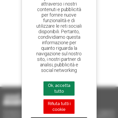
attraverso i nostri
contenuti e pubblicità
Crea avvisi
per fornire nuove
e ricevi annunci di materiale d'occasione
funzionalità e di
utilizzare le reti sociali
disponibili. Pertanto,
condividiamo questa
800 concessionari
informazione per
Manitou nel mondo
quanto riguarda la
navigazione sul nostro
sito, i nostri partner di
analisi, pubblicità e
social networking
1 telescopico su 4
venduto nel mondo è un Manitou
Ok, accetta
tutto
Rifiuta tutti i
cookie
Occasione Manitou - Prodotti per il sollevamento e il trasporto
d'occasione: sollevatori telescopici, carrelli a forche, piattaforme