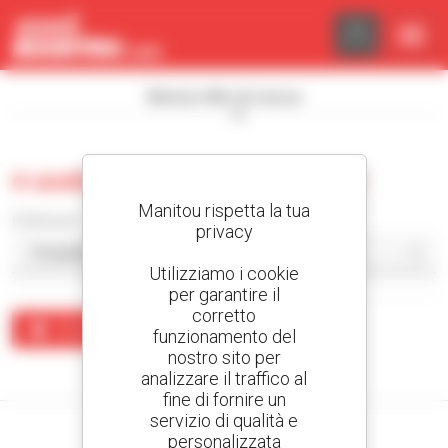
Pannello di gestione dei cookies
Mostra i filtri di ricerca
0 usate carrello con montante
Manitou rispetta la tua
Ordina per
privacy
Utilizziamo i cookie
per garantire il
corretto
Crea un avviso
funzionamento del
nostro sito per
Nessun risultato corrisponde alla ricerca.
analizzare il traffico al
fine di fornire un
servizio di qualità e
personalizzata