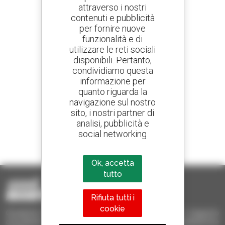
attraverso i nostri
contenuti e pubblicità
Crea avvisi
per fornire nuove
e ricevi annunci di materiale d'occasione
funzionalità e di
utilizzare le reti sociali
disponibili. Pertanto,
condividiamo questa
800 concessionari
informazione per
Manitou nel mondo
quanto riguarda la
navigazione sul nostro
sito, i nostri partner di
analisi, pubblicità e
social networking
1 telescopico su 4
venduto nel mondo è un Manitou
Ok, accetta
tutto
Rifiuta tutti i
cookie
Occasione Manitou - Prodotti per il sollevamento e il trasporto
d'occasione: sollevatori telescopici, carrelli a forche, piattaforme