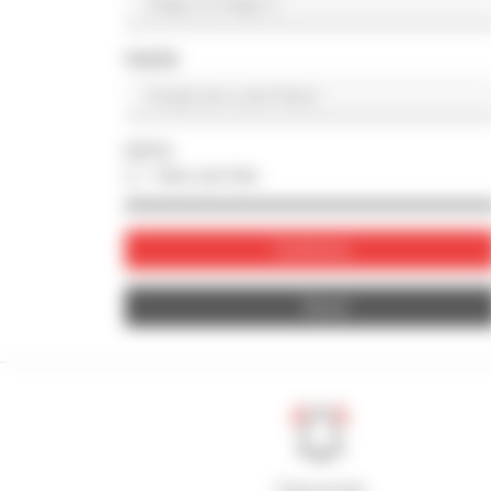
PAESE
FOTO
Solo con foto
Conferma
Reset
Crea avvisi