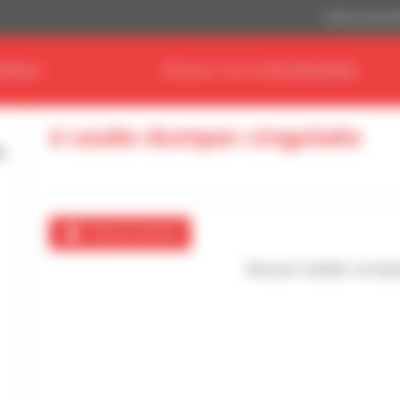
Dollaro statuni
ERIALE
TROVA IL TUO CONCESSIONARIO
0 usate dumper cingolato
Crea un avviso
Nessun risultato corrispo