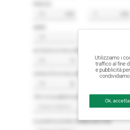
PREZZO
USD
USD
ANNO
ALTEZZA DI SOLLEVAMENTO
Utilizziamo i co
ft
ft
traffico al fine
e pubblicità per 
CAPACITÀ DI SOLLEVAMENTO
condividiamo 
lb
lb
TIPO DI ALIMENTAZIONE
Ok, accetta
CLASSIFICAZIONE NORMA MOTORE