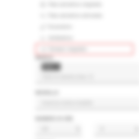
Pala caricatrice cingolata
Pala caricatrice articolata
Escavatore
Asfaltatrice
Dumper cingolato
MARCA
Dieci
×
MODELLO
NUMERO DI ORE
h
h