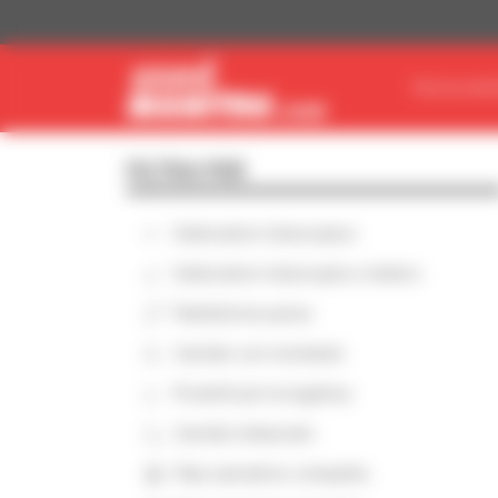
Pannello di gestione dei cookies
TROVA MAT
FILTRA PER
Sollevatore telescopico
Sollevatore telescopico rotativo
Piattaforma aerea
Carrello con montante
Prodotti per la logistica
Carrello imbarcato
Pala caricatrice compatta