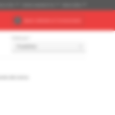
tense (USD)
Sistema imperiale (ft, lb)
Italiano (Italia)
Spazio dedicato al Concessionario
Ordina per
nde alla ricerca.