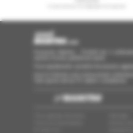
e ricevi annunci di materiale d'occasione
Occasione Manitou - Prodotti per il sollevame
carrelli a forche, piattaforme aeree
Trova rapidamente i prodotti d'occasione, aggiung
Invia le richieste a più concessionari contempora
Tutto questo dal tuo PC, tablet o smartphone.
Trova materiale d'occasione
Note legali
Trova il tuo Concessionario
Accesso conc
Chi siamo noi ?
Impostazioni 