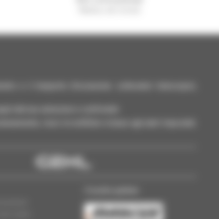
Manitou nel mondo
nto e il trasporto d'occasione: sollevatori telescopici,
ili alla tua selezione e confrontali.
neamente, ricevi le notifiche in base agli alert impostati.
Il nostro partner
essionari
dei cookie