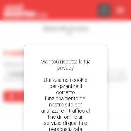
Pannello di gestione dei cookies
Mostra i filtri di ricerca
0 usate escavatore
Manitou rispetta la tua
Ordina per
privacy
Utilizziamo i cookie
per garantire il
corretto
Crea un avviso
funzionamento del
nostro sito per
Nessun risultato corrisponde alla ricerca.
analizzare il traffico al
fine di fornire un
servizio di qualità e
personalizzata