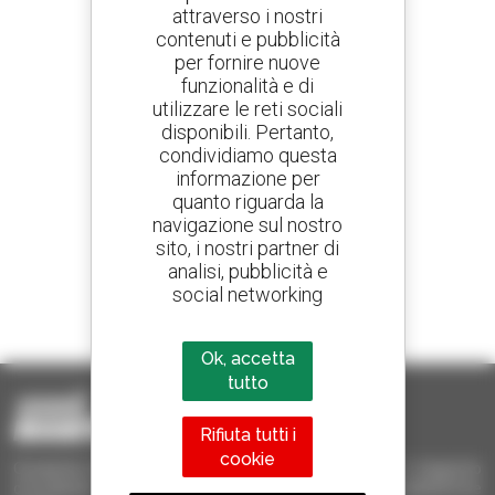
attraverso i nostri
contenuti e pubblicità
Crea avvisi
per fornire nuove
e ricevi annunci di materiale d'occasione
funzionalità e di
utilizzare le reti sociali
disponibili. Pertanto,
condividiamo questa
800 concessionari
informazione per
Manitou nel mondo
quanto riguarda la
navigazione sul nostro
sito, i nostri partner di
analisi, pubblicità e
social networking
1 telescopico su 4
venduto nel mondo è un Manitou
Ok, accetta
tutto
Rifiuta tutti i
cookie
Occasione Manitou - Prodotti per il sollevamento e il trasporto
d'occasione: sollevatori telescopici, carrelli a forche, piattaforme