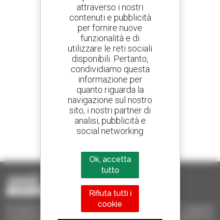
attraverso i nostri
contenuti e pubblicità
Crea avvisi
per fornire nuove
e ricevi annunci di materiale d'occasione
funzionalità e di
utilizzare le reti sociali
disponibili. Pertanto,
condividiamo questa
800 concessionari
informazione per
Manitou nel mondo
quanto riguarda la
navigazione sul nostro
sito, i nostri partner di
analisi, pubblicità e
social networking
1 telescopico su 4
venduto nel mondo è un Manitou
Ok, accetta
tutto
Rifiuta tutti i
cookie
Occasione Manitou - Prodotti per il sollevamento e il trasporto
d'occasione: sollevatori telescopici, carrelli a forche, piattaforme