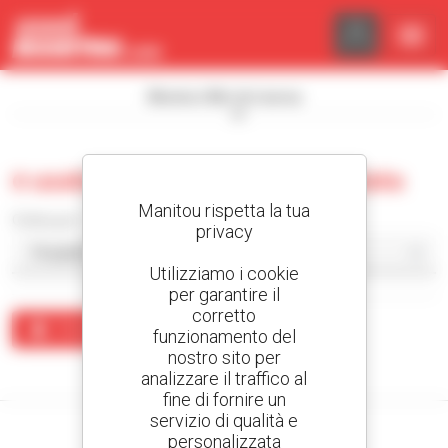
Pannello di gestione dei cookies
Mostra i filtri di ricerca
0 usate pala caricatrice articolata
Manitou rispetta la tua
Ordina per
privacy
Utilizziamo i cookie
per garantire il
corretto
Crea un avviso
funzionamento del
nostro sito per
Nessun risultato corrisponde alla ricerca.
analizzare il traffico al
fine di fornire un
servizio di qualità e
personalizzata