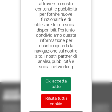
attraverso i nostri
contenuti e pubblicità
Crea avvisi
per fornire nuove
e ricevi annunci di materiale d'occasione
funzionalità e di
utilizzare le reti sociali
disponibili. Pertanto,
condividiamo questa
800 concessionari
informazione per
Manitou nel mondo
quanto riguarda la
navigazione sul nostro
sito, i nostri partner di
analisi, pubblicità e
social networking
1 telescopico su 4
venduto nel mondo è un Manitou
Ok, accetta
tutto
Rifiuta tutti i
cookie
Occasione Manitou - Prodotti per il sollevamento e il trasporto
d'occasione: sollevatori telescopici, carrelli a forche, piattaforme