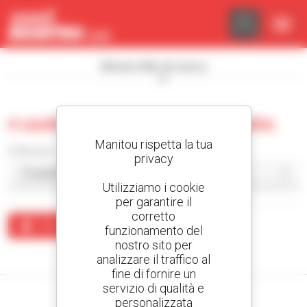
Pannello di gestione dei cookies
Mostra i filtri di ricerca
0 usate pala caricatrice cingolata
Manitou rispetta la tua
Ordina per
privacy
Utilizziamo i cookie
per garantire il
corretto
Crea un avviso
funzionamento del
nostro sito per
Nessun risultato corrisponde alla ricerca.
analizzare il traffico al
fine di fornire un
servizio di qualità e
personalizzata