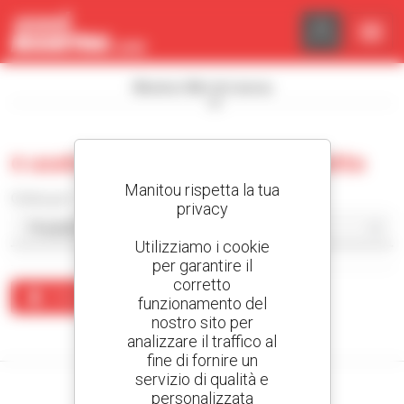
Pannello di gestione dei cookies
Mostra i filtri di ricerca
0 usate pala caricatrice compatta
Manitou rispetta la tua
Ordina per
privacy
Utilizziamo i cookie
per garantire il
corretto
Crea un avviso
funzionamento del
nostro sito per
Nessun risultato corrisponde alla ricerca.
analizzare il traffico al
fine di fornire un
servizio di qualità e
personalizzata