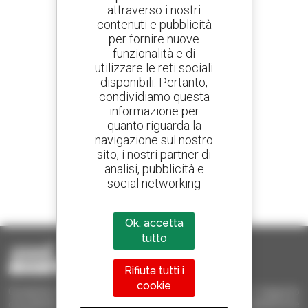
attraverso i nostri
contenuti e pubblicità
Crea avvisi
per fornire nuove
e ricevi annunci di materiale d'occasione
funzionalità e di
utilizzare le reti sociali
disponibili. Pertanto,
condividiamo questa
800 concessionari
informazione per
Manitou nel mondo
quanto riguarda la
navigazione sul nostro
sito, i nostri partner di
analisi, pubblicità e
social networking
1 telescopico su 4
venduto nel mondo è un Manitou
Ok, accetta
tutto
Rifiuta tutti i
cookie
Occasione Manitou - Prodotti per il sollevamento e il trasporto
d'occasione: sollevatori telescopici, carrelli a forche, piattaforme