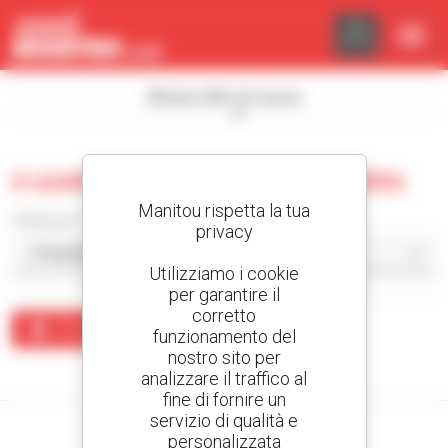
Pannello di gestione dei cookies
Mostra i filtri di ricerca
0 usate pala caricatrice compatta
Manitou rispetta la tua
Ordina per
privacy
Utilizziamo i cookie
per garantire il
corretto
Crea un avviso
funzionamento del
nostro sito per
Nessun risultato corrisponde alla ricerca.
analizzare il traffico al
fine di fornire un
servizio di qualità e
personalizzata