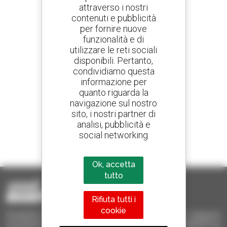
attraverso i nostri
contenuti e pubblicità
Crea avvisi
per fornire nuove
e ricevi annunci di materiale d'occasione
funzionalità e di
utilizzare le reti sociali
disponibili. Pertanto,
condividiamo questa
800 concessionari
informazione per
Manitou nel mondo
quanto riguarda la
navigazione sul nostro
sito, i nostri partner di
analisi, pubblicità e
social networking
1 telescopico su 4
venduto nel mondo è un Manitou
Ok, accetta
tutto
Rifiuta tutti i
cookie
Occasione Manitou - Prodotti per il sollevamento e il trasporto
d'occasione: sollevatori telescopici, carrelli a forche, piattaforme