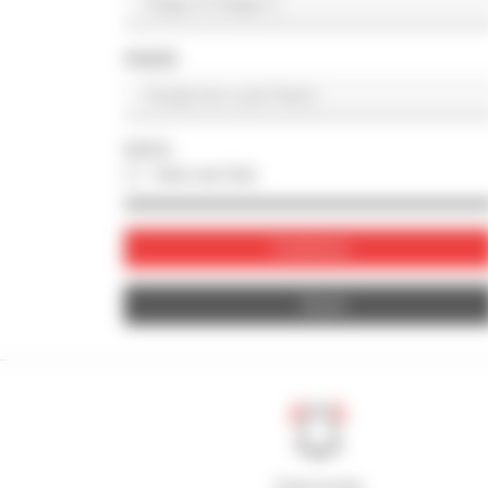
PAESE
FOTO
Solo con foto
Conferma
Reset
Crea avvisi