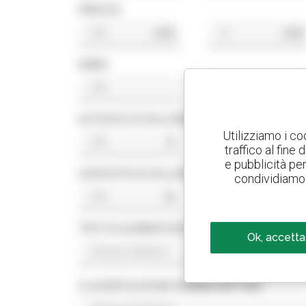
PREZZO
USD
USD
ANNO
ALTEZZA DI SOLLEVAMENTO
Utilizziamo i co
ft
ft
traffico al fine
e pubblicità per 
CAPACITÀ DI SOLLEVAMENTO
condividiamo 
lb
lb
TIPO DI ALIMENTAZIONE
Ok, accetta
CLASSIFICAZIONE NORMA MOTORE