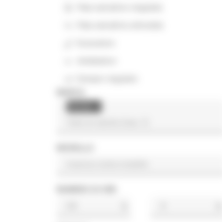
Pala caricatrice cingolata
Pala caricatrice articolata
Escavatore
Asfaltatrice
Dumper cingolato
MARCA
Korota
×
MODELLO
NUMERO DI ORE
h
h