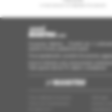
e ricevi annunci di materiale d'occasione
Occasione Manitou - Prodotti per il sollevame
carrelli a forche, piattaforme aeree
Trova rapidamente i prodotti d'occasione, aggiung
Invia le richieste a più concessionari contempora
Tutto questo dal tuo PC, tablet o smartphone.
Trova materiale d'occasione
Note legali
Trova il tuo Concessionario
Accesso conc
Chi siamo noi ?
Impostazioni 