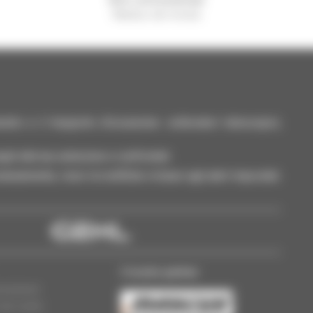
Manitou nel mondo
nto e il trasporto d'occasione: sollevatori telescopici,
ili alla tua selezione e confrontali.
neamente, ricevi le notifiche in base agli alert impostati.
Il nostro partner
essionari
dei cookie