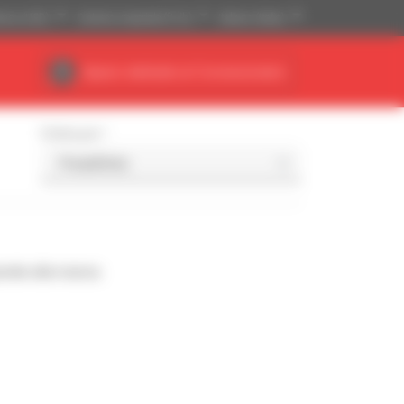
tense (USD)
Sistema imperiale (ft, lb)
Italiano (Italia)
Spazio dedicato al Concessionario
Ordina per
nde alla ricerca.