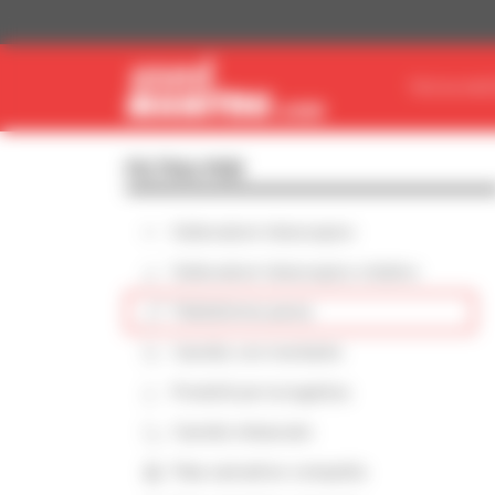
Pannello di gestione dei cookies
TROVA MAT
FILTRA PER
Sollevatore telescopico
Sollevatore telescopico rotativo
Piattaforma aerea
Carrello con montante
Prodotti per la logistica
Carrello imbarcato
Pala caricatrice compatta