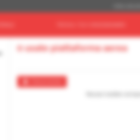
Dollaro statuni
ERIALE
TROVA IL TUO CONCESSIONARIO
0 usate piattaforma aerea
Crea un avviso
Nessun risultato corrispo