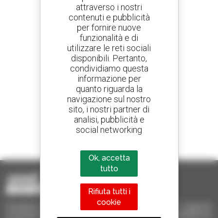
attraverso i nostri
contenuti e pubblicità
Crea avvisi
per fornire nuove
e ricevi annunci di materiale d'occasione
funzionalità e di
utilizzare le reti sociali
disponibili. Pertanto,
condividiamo questa
800 concessionari
informazione per
Manitou nel mondo
quanto riguarda la
navigazione sul nostro
sito, i nostri partner di
analisi, pubblicità e
social networking
1 telescopico su 4
venduto nel mondo è un Manitou
Ok, accetta
tutto
Rifiuta tutti i
cookie
Occasione Manitou - Prodotti per il sollevamento e il trasporto
d'occasione: sollevatori telescopici, carrelli a forche, piattaforme