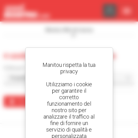
Pannello di gestione dei cookies
Mostra i filtri di ricerca
0 usate prodotti per la logistica
Manitou rispetta la tua
Ordina per
privacy
Utilizziamo i cookie
per garantire il
corretto
Crea un avviso
funzionamento del
nostro sito per
Nessun risultato corrisponde alla ricerca.
analizzare il traffico al
fine di fornire un
servizio di qualità e
personalizzata