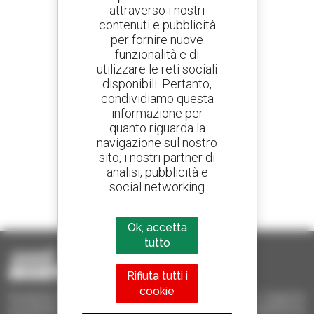
attraverso i nostri
contenuti e pubblicità
Crea avvisi
per fornire nuove
e ricevi annunci di materiale d'occasione
funzionalità e di
utilizzare le reti sociali
disponibili. Pertanto,
condividiamo questa
800 concessionari
informazione per
Manitou nel mondo
quanto riguarda la
navigazione sul nostro
sito, i nostri partner di
analisi, pubblicità e
social networking
1 telescopico su 4
venduto nel mondo è un Manitou
Ok, accetta
tutto
Rifiuta tutti i
cookie
Occasione Manitou - Prodotti per il sollevamento e il trasporto
d'occasione: sollevatori telescopici, carrelli a forche, piattaforme