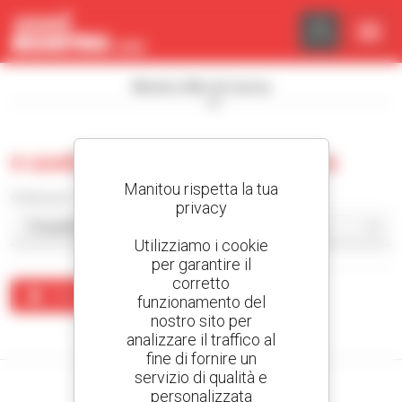
Pannello di gestione dei cookies
Mostra i filtri di ricerca
0 usate prodotti per la logistica
Manitou rispetta la tua
Ordina per
privacy
Utilizziamo i cookie
per garantire il
corretto
Crea un avviso
funzionamento del
nostro sito per
Nessun risultato corrisponde alla ricerca.
analizzare il traffico al
fine di fornire un
servizio di qualità e
personalizzata