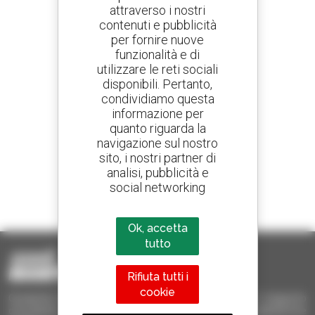
attraverso i nostri
contenuti e pubblicità
Crea avvisi
per fornire nuove
e ricevi annunci di materiale d'occasione
funzionalità e di
utilizzare le reti sociali
disponibili. Pertanto,
condividiamo questa
800 concessionari
informazione per
Manitou nel mondo
quanto riguarda la
navigazione sul nostro
sito, i nostri partner di
analisi, pubblicità e
social networking
1 telescopico su 4
venduto nel mondo è un Manitou
Ok, accetta
tutto
Rifiuta tutti i
cookie
Occasione Manitou - Prodotti per il sollevamento e il trasporto
d'occasione: sollevatori telescopici, carrelli a forche, piattaforme