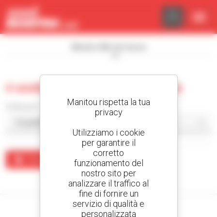
Pannello di gestione dei cookies
Mostra i filtri di ricerca
0 usate prodotti per la logistica
Manitou rispetta la tua
Ordina per
privacy
Utilizziamo i cookie
per garantire il
corretto
Crea un avviso
funzionamento del
nostro sito per
Nessun risultato corrisponde alla ricerca.
analizzare il traffico al
fine di fornire un
servizio di qualità e
personalizzata