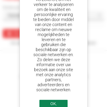
verkeer te analyseren
Sorteer per
om de kwaliteit en
persoonlijke ervaring
te bieden door middel
van onze content en
reclame om nieuwe
Maak een waarschuwing
mogelijkheden te
leveren en te
Uw zoekopdracht heeft geen enkel resultaat opgeleverd.
gebruiken die
beschikbaar zijn op
sociale netwerken en.
Zo delen we deze
informatie over uw
bezoek aan onze site
Stel meldingen in
met onze analytics
en ontvang advertenties van tweedehandsmaterieel
partners,
adverteerders en
sociale netwerken.
800 dealers
OK,
Manitou wereldwijd