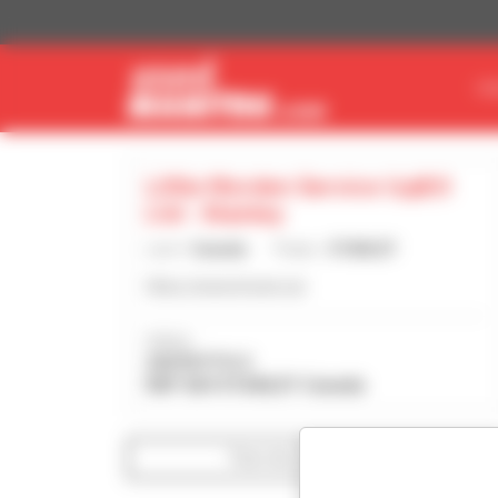
Cookies beheer paneel
VI
Little Morden Service (1987)
Ltd - Stanley
Land :
Canada
Plaats :
STANLEY
https://www.lmsag.ca/
Adres :
24078 PTH 3
R6P 0A9 STANLEY Canada
Toon de zoekfilters