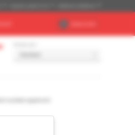
)
Imperiaal systeem (ft, lb)
Nederlands (Nederland)
EALER
Dealerruimte
e
Sorteer per
l resultaat opgeleverd.