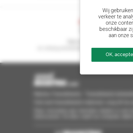
Wij gebruike
verkeer te anal
onze conten
beschikbaar zi
aan onze s
Stel meldingen in
en ontvang advertenties van tweedehandsmaterie
OK, accepte
Manitou Tweedehands - Tweedehands behandeling
Vind snel tweedehands materieel, voeg dit toe a
Stuur verzoeken aan meerdere dealers in een k
interesseren. Dit alles vanaf uw computer, table