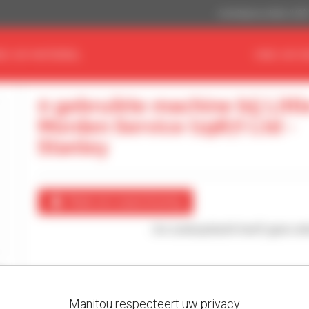
Amerikaanse dollar (US$
ND UW MATERIEEL
VIND UW D
0 gebruikte machine bij Littl
Morden Service (1987) Ltd -
Stanley
Maak een waarschuwing
Uw zoekopdracht heeft geen enke
Manitou respecteert uw privacy