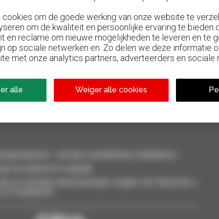
n cookies om de goede werking van onze website te verze
yseren om de kwaliteit en persoonlijke ervaring te bieden
t en reclame om nieuwe mogelijkheden te leveren en te g
jn op sociale netwerken en. Zo delen we deze informatie
ite met onze analytics partners, adverteerders en sociale
800 dealers
el
Manitou wereldwijd
er alle
Weiger alle cookies
Pe
smaterieel : verreiker, mastheftruck, hefplatform
an uw selectie en vergelijk.
eer, en ontvang waarschuwingen volgens de criteria die u
t of smartphone.