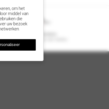
keren, om het
 door middel van
ebruiken die
 over uw bezoek
 netwerken.
1 van de 4 verreikers
Verkocht in de wereld is een manitou
rsonaliseer