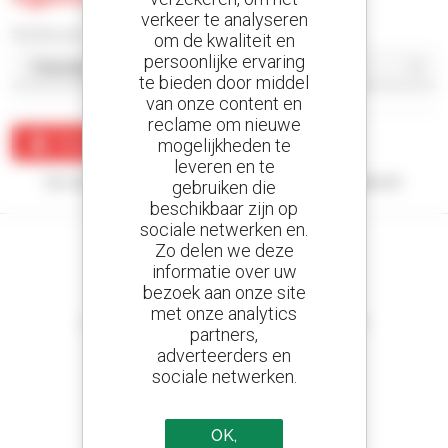
verkeer te analyseren
Sorteer per
om de kwaliteit en
persoonlijke ervaring
te bieden door middel
van onze content en
reclame om nieuwe
Maak een waarschuwing
mogelijkheden te
leveren en te
Uw zoekopdracht heeft geen enkel resultaat opgeleverd.
gebruiken die
beschikbaar zijn op
sociale netwerken en.
Zo delen we deze
informatie over uw
bezoek aan onze site
Stel meldingen in
met onze analytics
en ontvang advertenties van tweedehandsmaterieel
partners,
adverteerders en
sociale netwerken.
800 dealers
OK,
Manitou wereldwijd