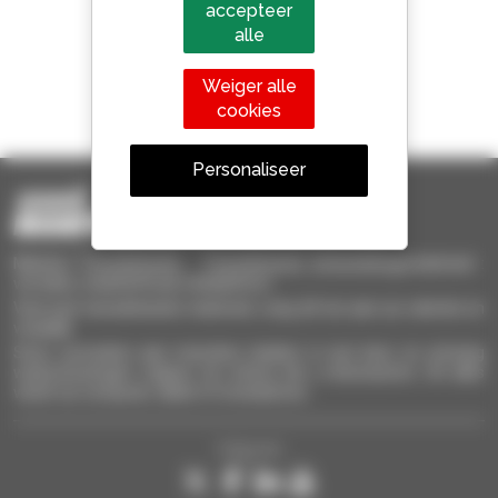
accepteer
alle
Weiger alle
1 van de 4 verreikers
cookies
Verkocht in de wereld is een manitou
Personaliseer
Manitou Tweedehands - Tweedehands behandelingsmaterieel :
verreiker, mastheftruck, hefplatform
Vind snel tweedehands materieel, voeg dit toe aan uw selectie en
vergelijk.
Stuur verzoeken aan meerdere dealers in een keer, en ontvang
waarschuwingen volgens de criteria die u interesseren. Dit alles
vanaf uw computer, tablet of smartphone.
Volg ons