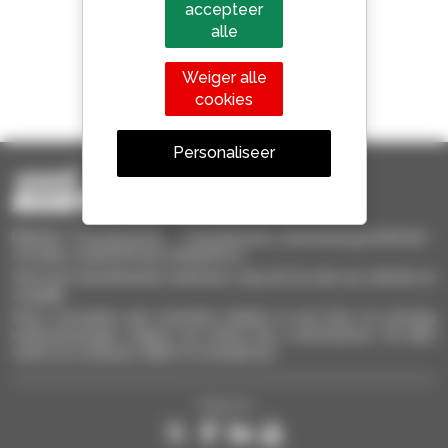
accepteer
alle
Weiger alle
1 van de 4 verreikers
cookies
Verkocht in de wereld is een manitou
Personaliseer
Manitou Tweedehands - Tweedehands behandelingsmaterieel :
verreiker, mastheftruck, hefplatform
Vind snel tweedehands materieel, voeg dit toe aan uw selectie en
vergelijk.
Stuur verzoeken aan meerdere dealers in een keer, en ontvang
waarschuwingen volgens de criteria die u interesseren. Dit alles
vanaf uw computer, tablet of smartphone.
Volg ons