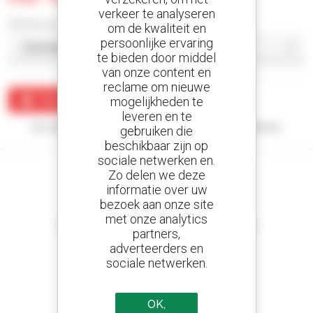
verkeer te analyseren
Sorteer per
om de kwaliteit en
persoonlijke ervaring
te bieden door middel
van onze content en
reclame om nieuwe
Maak een waarschuwing
mogelijkheden te
leveren en te
Uw zoekopdracht heeft geen enkel resultaat opgeleverd.
gebruiken die
beschikbaar zijn op
sociale netwerken en.
Zo delen we deze
informatie over uw
bezoek aan onze site
Stel meldingen in
met onze analytics
en ontvang advertenties van tweedehandsmaterieel
partners,
adverteerders en
sociale netwerken.
800 dealers
OK,
Manitou wereldwijd