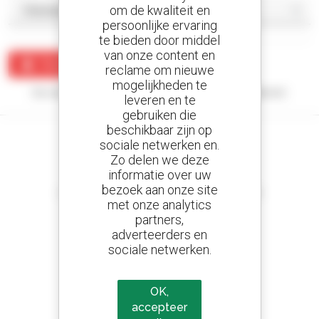
om de kwaliteit en
persoonlijke ervaring
te bieden door middel
van onze content en
Maak een waarschuwing
reclame om nieuwe
mogelijkheden te
Uw zoekopdracht heeft geen enkel resultaat opgeleverd.
leveren en te
gebruiken die
beschikbaar zijn op
sociale netwerken en.
Zo delen we deze
informatie over uw
Stel meldingen in
bezoek aan onze site
en ontvang advertenties van tweedehandsmaterieel
met onze analytics
partners,
adverteerders en
sociale netwerken.
800 dealers
Manitou wereldwijd
OK,
accepteer