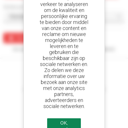
verkeer te analyseren
Sorteer per
om de kwaliteit en
persoonlijke ervaring
te bieden door middel
van onze content en
reclame om nieuwe
Maak een waarschuwing
mogelijkheden te
leveren en te
Uw zoekopdracht heeft geen enkel resultaat opgeleverd.
gebruiken die
beschikbaar zijn op
sociale netwerken en.
Zo delen we deze
informatie over uw
bezoek aan onze site
Stel meldingen in
met onze analytics
en ontvang advertenties van tweedehandsmaterieel
partners,
adverteerders en
sociale netwerken.
800 dealers
OK,
Manitou wereldwijd